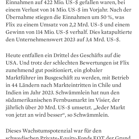
Einnahmen auf 422 Mio. US-$ gefallen waren, bei
einem Verlust von 14 Mio. US-$ im Vorjahr. Nach der
Übernahme stiegen die Einnahmen um 50 %, was
Flix zu einem Umsatz von 2,2 Mrd. US-$ und einem
Gewinn von 114 Mio. US-$ verhalf. Dies katapultierte
den Unternehmenswert 2023 auf 3,4 Mrd. US-$.
Heute entfallen ein Drittel des Geschäfts auf die
USA. Und trotz der schlechten Bewertungen ist Flix
zunehmend gut positioniert, ein globaler
Marktführer im Busgeschäft zu werden, mit Betrieb
in 44 Ländern nach Markteintritten in Chile und
Indien im Jahr 2023. Schwämmlein hat nun den
südamerikanischen Fernbusmarkt im Visier, der
jährlich über 20 Mrd. US-$ umsetzt. „Jeder Markt
von jetzt an wird besser“, so Schwämmlein.
Dieses Wachstumspotenzial war für den
schwedischen Private-Equity-Fonds EQT der Grund,