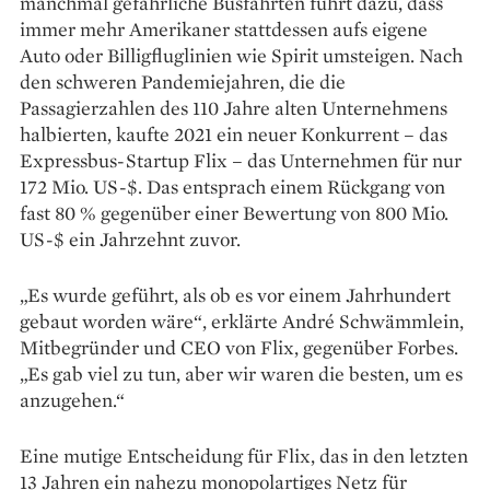
manchmal gefährliche Busfahrten führt dazu, dass
immer mehr Amerikaner stattdessen aufs eigene
Auto oder Billigfluglinien wie Spirit umsteigen. Nach
den schweren Pandemiejahren, die die
Passagierzahlen des 110 Jahre alten Unternehmens
halbierten, kaufte 2021 ein neuer Konkurrent – das
Expressbus-Startup Flix – das Unternehmen für nur
172 Mio. US-$. Das entsprach einem Rückgang von
fast 80 % gegenüber einer Bewertung von 800 Mio.
US-$ ein Jahrzehnt zuvor.
„Es wurde geführt, als ob es vor einem Jahrhundert
gebaut worden wäre“, erklärte André Schwämmlein,
Mitbegründer und CEO von Flix, gegenüber Forbes.
„Es gab viel zu tun, aber wir waren die besten, um es
anzugehen.“
Eine mutige Entscheidung für Flix, das in den letzten
13 Jahren ein nahezu monopolartiges Netz für