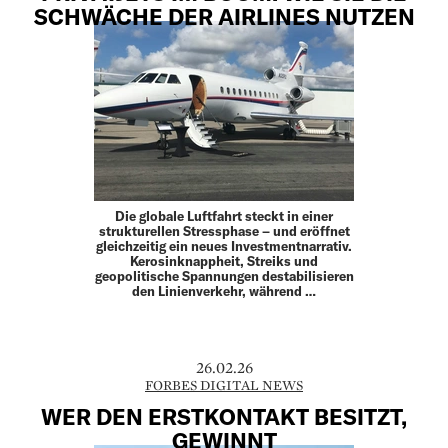
SCHWÄCHE DER AIRLINES NUTZEN
Die globale Luftfahrt steckt in einer
strukturellen Stressphase – und eröffnet
gleichzeitig ein neues Investmentnarrativ.
Kerosinknappheit, Streiks und
geopolitische Spannungen destabilisieren
den Linienverkehr, während …
26.02.26
FORBES DIGITAL NEWS
WER DEN ERSTKONTAKT BESITZT,
GEWINNT