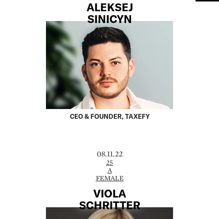
ALEKSEJ
SINICYN
CEO & FOUNDER, TAXEFY
08.11.22
25
A
FEMALE
VIOLA
SCHRITTER