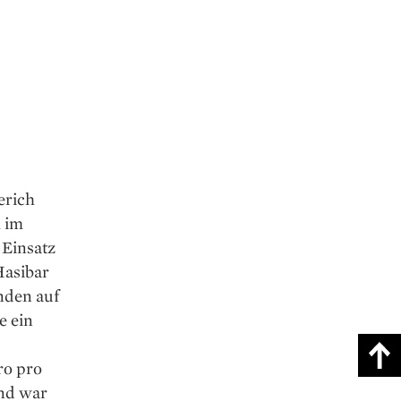
erich
m im
 Einsatz
Hasibar
nden auf
e ein
ro pro
nd war