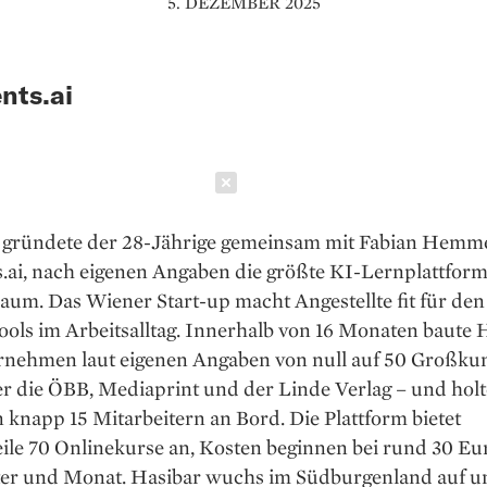
5. DEZEMBER 2025
nts.ai
Schließen
3 gründete der 28-Jährige gemeinsam mit Fabian Hemm
s.ai, nach eigenen Angaben die größte KI-Lernplattfor
m. Das Wiener Start-up macht Angestellte fit für den
ols im Arbeitsalltag. Innerhalb von 16 Monaten baute 
rnehmen laut eigenen Angaben von null auf 50 Großku
r die ÖBB, Mediaprint und der Linde Verlag – und holt
knapp 15 Mitarbeitern an Bord. Die Plattform bietet
ile 70 Onlinekurse an, Kosten beginnen bei rund 30 Eu
ter und Monat. Hasibar wuchs im Südburgenland auf u