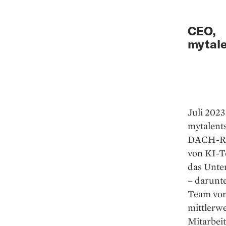
CEO,
mytale
Juli 202
mytalent
DACH-Rau
von KI-To
das Unte
– darunte
Team von 
mittlerwe
Mitarbei