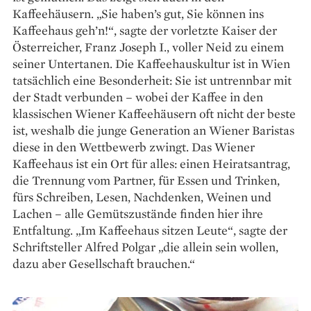
Kaffeehäusern. „Sie haben’s gut, Sie können ins
Kaffeehaus geh’n!“, sagte der vorletzte Kaiser der
Österreicher, Franz Joseph I., voller Neid zu einem
seiner Untertanen. Die Kaffeehaus­kultur ist in Wien
tatsächlich eine Besonderheit: Sie ist untrennbar mit
der Stadt verbunden – wobei der Kaffee in den
klassischen Wiener Kaffeehäusern oft nicht der beste
ist, weshalb die junge Generation an Wiener Baristas
diese in den Wettbewerb zwingt. Das Wiener
Kaffeehaus ist ein Ort für alles: ­einen Heiratsantrag,
die Trennung vom Partner, für Essen und Trinken,
fürs Schreiben, Lesen, Nachdenken, Weinen und
Lachen – alle Gemüts­zustände finden hier ihre
Entfaltung. „Im Kaffeehaus sitzen Leute“, sagte der
Schriftsteller Alfred Polgar „die allein sein wollen,
dazu aber Gesellschaft brauchen.“