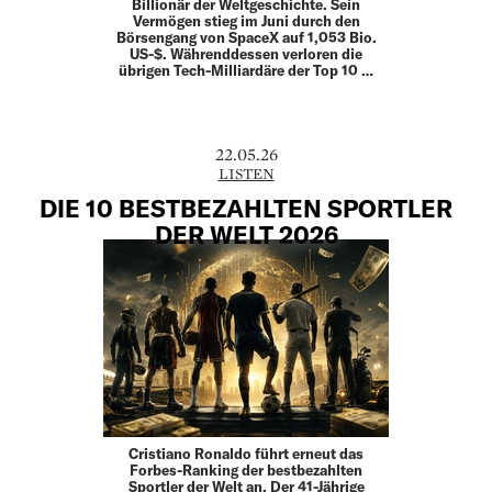
Billionär der Weltgeschichte. Sein
Vermögen stieg im Juni durch den
Börsengang von SpaceX auf 1,053 Bio.
US-$. Währenddessen verloren die
übrigen Tech-Milliardäre der Top 10 …
22.05.26
LISTEN
DIE 10 BESTBEZAHLTEN SPORTLER
DER WELT 2026
Cristiano Ronaldo führt erneut das
Forbes-Ranking der bestbezahlten
Sportler der Welt an. Der 41-Jährige