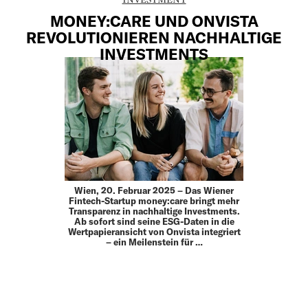
MONEY:CARE UND ONVISTA
REVOLUTIONIEREN NACHHALTIGE
INVESTMENTS
Wien, 20. Februar 2025 – Das Wiener
Fintech-Startup money:care bringt mehr
Transparenz in nachhaltige Investments.
Ab sofort sind seine ESG-Daten in die
Wertpapieransicht von Onvista integriert
– ein Meilenstein für …