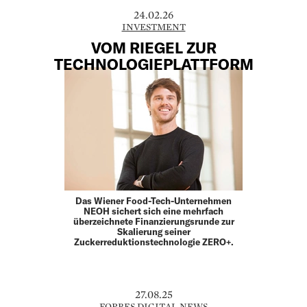
24.02.26
INVESTMENT
VOM RIEGEL ZUR
TECHNOLOGIEPLATTFORM
Das Wiener Food-Tech-Unternehmen
NEOH sichert sich eine mehrfach
überzeichnete Finanzierungsrunde zur
Skalierung seiner
Zuckerreduktionstechnologie ZERO+.
27.08.25
FORBES DIGITAL NEWS