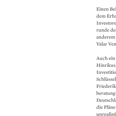
Einen Bel
dem Erhal
Investore
runde des
anderem 
Valar Ven
Auch ein 
Hinrikus,
Investiti
Schlüsse
Friederi
beratung
Deutschla
die Pläne
unrealist