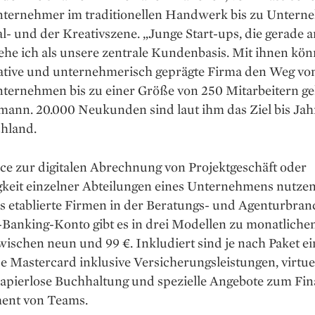
ernehmer im traditionellen Handwerk bis zu Untern
al- und der Kreativszene. „Junge Start-ups, die gerade
sehe ich als unsere zentrale Kundenbasis. Mit ihnen kö
vative und unternehmerisch geprägte Firma den Weg vo
ernehmen bis zu einer Größe von 250 Mitarbeitern ge
lmann. 20.000 Neukunden sind laut ihm das Ziel bis Ja
chland.
ce zur digitalen Abrechnung von Projektgeschäft oder
igkeit einzelner Abteilungen eines Unternehmens nutze
s etablierte Firmen in der Beratungs- und Agenturbran
-Banking-Konto gibt es in drei Modellen zu monatliche
ischen neun und 99 €. Inkludiert sind je nach Paket ei
e Mastercard inklusive ­Versicherungsleistungen, ­virtue
papierlose Buchhaltung und spezielle Angebote zum Fin
ent von Teams.