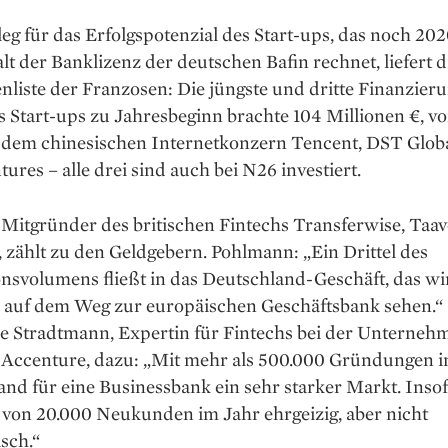
eg für das Erfolgspotenzial des Start-ups, das noch 202
t der Bank­lizenz der deutschen Bafin rechnet, ­liefert d
nliste der Franzosen: Die jüngste und dritte Finanzier
 Start-ups zu Jahresbeginn brachte 104 Millionen €, v
dem chinesischen Internetkonzern Tencent, DST Globa
tures – alle drei sind auch bei N26 investiert.
Mitgründer des ­britischen Fintechs Transferwise, Taav
 zählt zu den Geld­gebern. Pohlmann: „Ein Drittel des
ons­volumens fließt in das Deutschland-Geschäft, das wir
l auf dem Weg zur europäischen Geschäftsbank sehen.“
ke Stradtmann, Expertin für Fintechs bei der Unterneh
 Accenture, dazu: „Mit mehr als 500.000 Gründungen im
nd für eine Businessbank ein sehr starker Markt. ­Inso
 von 20.000 Neukunden im Jahr ehrgeizig, aber nicht
isch.“