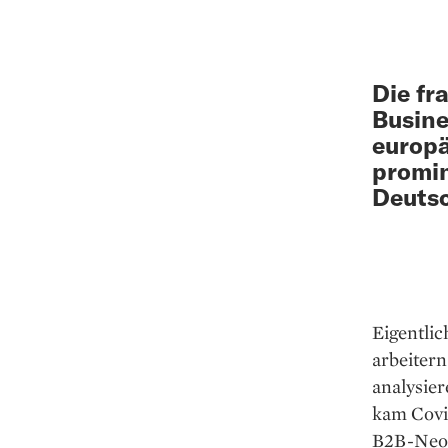
Die fr
Busin
europä
promin
Deutsc
Eigentlic
arbeiter
analysie
kam Covi
B2B-Neo-