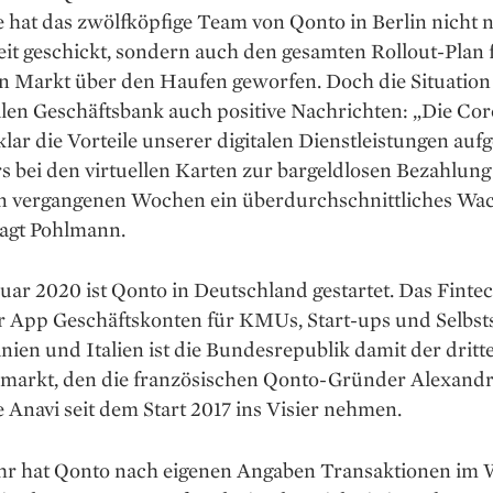
hat das zwölfköpfige Team von Qonto in Berlin nicht n
it geschickt, sondern auch den gesamten Rollout-Plan 
n Markt über den Haufen geworfen. Doch die Situation 
alen Geschäftsbank auch positive Nachrichten: „Die Co
klar die Vorteile unserer digitalen Dienstleistungen aufg
s bei den virtuellen Karten zur bargeldlosen Bezahlun
en vergangenen Wochen ein überdurchschnittliches W
 sagt Pohlmann.
ar 2020 ist Qonto in Deutschland gestartet. Das Fintec
r App Geschäfts­konten für KMUs, Start-ups und Selbst
ien und Italien ist die Bundesrepublik damit der dritt
markt, den die französischen Qonto-Gründer ­Alexandr
 Anavi seit dem Start 2017 ins Visier nehmen.
hr hat Qonto nach ­eigenen Angaben Transaktionen im 