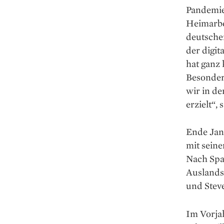
Pandemie 
Heimarbe
deutsche
der digit
hat ganz 
Besonder
wir in d
erzielt“,
Ende Janu
mit seine
Nach Span
Auslands
und Steve
Im Vorja