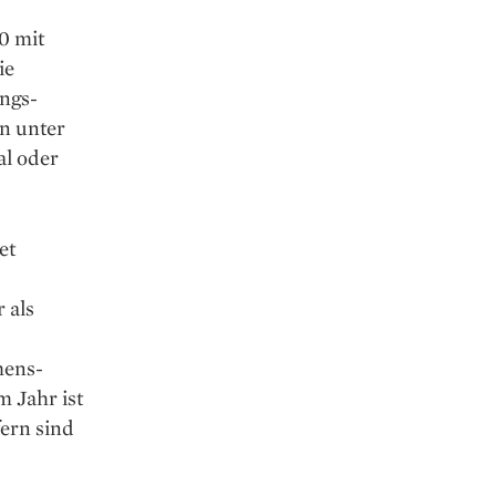
0 mit
ie
ungs­
on unter
l oder
et
 als
mens­
 Jahr ist
fern sind