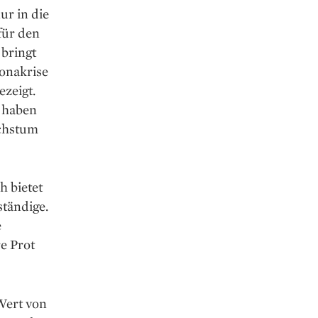
ur in die
für den
bringt
ronakrise
ezeigt.
g haben
achstum
h bietet
ständige.
e
e Prot
Wert von