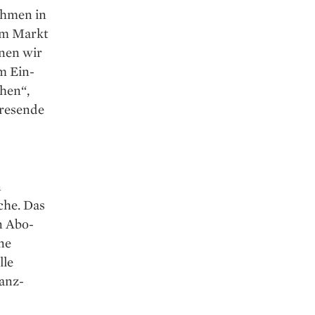
ehmen in
 am Markt
nnen wir
m Ein-
hen“,
hresende
n
che. Das
n Abo-
ne
lle
anz­