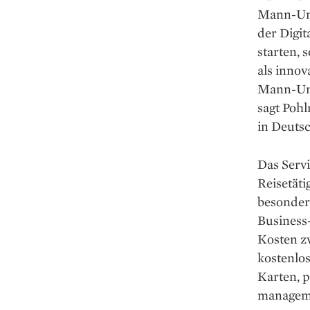
Mann-Unt
der Digit
starten, 
als inno
Mann-Unt
sagt Poh
in Deuts
Das Servi
Reisetät
besonder
Business
Kosten zw
kostenlos
Karten, 
managem