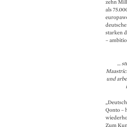
zehn Mill
als 75.0
europawe
deutsche
starken 
– ambitio
... 
Maastric
und arbe
„Deutsch
Qonto – 
wiederho
Zum Kund