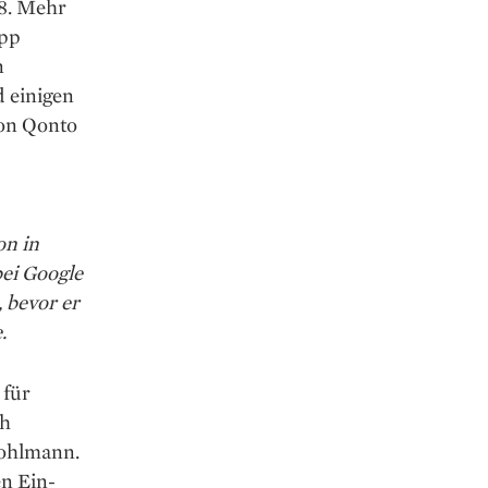
18. Mehr
App
n
d einigen
von Qonto
on in
ei Google
 bevor er
.
 für
ch
Pohlmann.
n Ein-