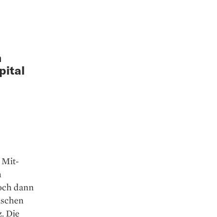
m
pital
 Mit­
n
Doch dann
ischen
. Die