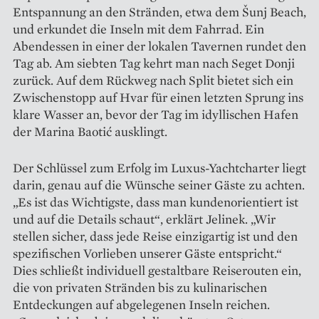
Entspannung an den Stränden, etwa dem Šunj Beach,
und erkundet die Inseln mit dem Fahrrad. Ein
Abendessen in einer der lokalen Tavernen rundet den
Tag ab. Am siebten Tag kehrt man nach Seget Donji
zurück. Auf dem Rückweg nach Split bietet sich ein
Zwischenstopp auf Hvar für einen letzten Sprung ins
klare Wasser an, bevor der Tag im idyllischen Hafen
der Marina Baotić ausklingt.
Der Schlüssel zum Erfolg im Luxus­-Yachtcharter liegt
darin, genau auf die Wünsche seiner Gäste zu achten.
„Es ist das Wichtigste, dass man kundenorientiert ist
und auf die Details schaut“, erklärt Jelinek. „Wir
stellen sicher, dass jede Reise einzigartig ist und den
spezifischen Vorlieben unserer Gäste entspricht.“
Dies schließt individuell gestaltbare Reiserouten ein,
die von privaten Stränden bis zu kulinarischen
Entdeckungen auf abgelegenen Inseln reichen.