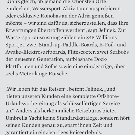
„Ganz gleich, ob jemand die schönsten Orte
entdecken, Wassersport-Aktivitäten ausprobieren
oder exklusive Konobas an der Adria genießen
möchte – wir sind dafür da, sicherzustellen, dass Ihre
Erwartungen übertroffen werden“, sagt Jelinek. Zur
Wassersport­ausrüstung zählen ein 345 Williams
Sportjet, zwei Stand-up-Paddle-Boards, E-Foil- und
Awake-Elektrosurfboards, Flitescooter, zwei Seabobs
der neuesten Generation, aufblasbare Dock-
Plattformen und ­Sofas sowie eine einzigartige, über
sechs Meter lange Rutsche.
„Wir leben für das Reisen“, betont Jelinek, „und
bieten unseren Kunden eine komplette Offshore-
Urlaubsvorbereitung als schlüsselfertigen Service
an.“ Anders als herkömmliche Reisebüros bietet
Umbrella Yacht keine Standardkataloge, sondern hört
seinen Kunden genau zu, spart ihnen Zeit und
garantiert ein einzigartiges Reiseerlebnis.