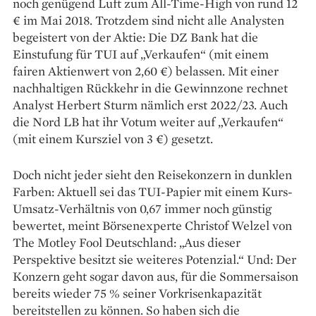
noch genügend Luft zum All-Time-High von rund 12
€ im Mai 2018. Trotzdem sind nicht alle Analysten
begeistert von der Aktie: Die DZ Bank hat die
Einstufung für TUI auf „Verkaufen“ (mit einem
fairen Aktienwert von 2,60 €) belassen. Mit einer
nachhaltigen Rückkehr in die Gewinnzone rechnet
Analyst Herbert Sturm nämlich erst 2022/23. Auch
die Nord LB hat ihr Votum weiter auf „Verkaufen“
(mit einem Kursziel von 3 €) gesetzt.
Doch nicht jeder sieht den Reisekonzern in dunklen
Farben: Aktuell sei das TUI-Papier mit einem Kurs-
Umsatz-Verhältnis von 0,67 immer noch günstig
bewertet, meint Börsenexperte Christof Welzel von
The Motley Fool Deutschland: „Aus dieser
Perspektive besitzt sie weiteres Potenzial.“ Und: Der
Konzern geht sogar davon aus, für die Sommersaison
bereits wieder 75 % seiner Vorkrisenkapazität
bereitstellen zu können. So haben sich die