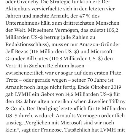
oder Givenchy. Die Strategie funktioniert: Der
Aktienkurs vervierfachte sich in den letzten vier
Jahren und machte Arnault, der 47 % des
Unternehmens hält, zum drittreichsten Menschen
der Welt. Mit seinem Vermögen, das zuletzt 105,2
Milliarden US-$ betrug (alle Zahlen zu
Redaktionsschluss), muss er nur Amazon-Gründer
Jeff Bezos (116 Milliarden US-$) und Microsoft-
Gründer Bill Gates (110,8 Milliarden US-$) den
Vortritt in Sachen Reichtum lassen –
zwischenzeitlich war er sogar auf dem ersten Platz.
Trotz – oder gerade wegen – seiner 70 Jahre ist
Arnault noch lange nicht fertig: Ende Oktober 2019
gab LVMH ein Gebot von 14,5 Milliarden US-$ für
den 182 Jahre alten amerikanischen Juwelier Tiffany
& Co. ab. Der Deal ging letztendlich für 16 Milliarden
US-$ durch, wodurch Arnaults Vermögen ordentlich
anstieg. „Verglichen mit Microsoft sind wir noch
klein“, sagt der Franzose. Tatsächlich hat LVMH mit