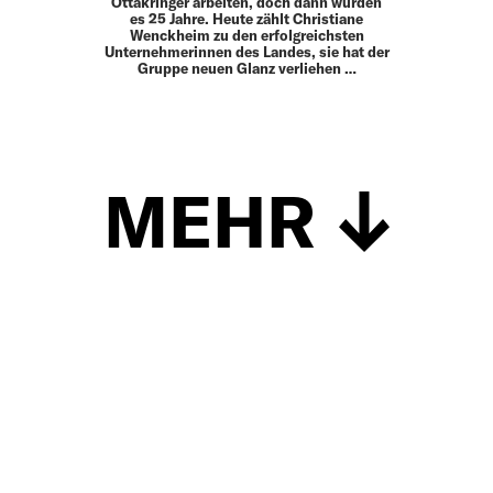
Ottakringer arbeiten, doch dann wurden
es 25 Jahre. Heute zählt Christiane
Wenckheim zu den erfolgreichsten
Unternehmerinnen des Landes, sie hat der
Gruppe neuen Glanz verliehen …
MEHR
Schließen