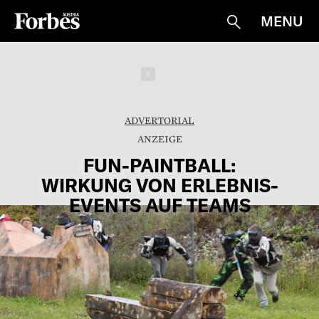
MENU
Suche
Schließen
ADVERTORIAL
FUN-PAINTBALL:
WIRKUNG VON ERLEBNIS-
EVENTS AUF TEAMS