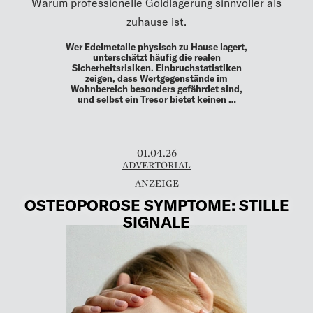
Warum professionelle Goldlagerung sinnvoller als
zuhause ist.
Wer Edelmetalle physisch zu Hause lagert,
unterschätzt häufig die realen
Sicherheitsrisiken. Einbruchstatistiken
zeigen, dass Wertgegenstände im
Wohnbereich besonders gefährdet sind,
und selbst ein Tresor bietet keinen …
01.04.26
ADVERTORIAL
OSTEOPOROSE SYMPTOME: STILLE
SIGNALE