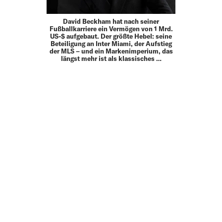
David Beckham hat nach seiner
Fußballkarriere ein Vermögen von 1 Mrd.
US-$ aufgebaut. Der größte Hebel: seine
Beteiligung an Inter Miami, der Aufstieg
der MLS – und ein Markenimperium, das
längst mehr ist als klassisches …
10.05.26
30 UNDER 30
FORBES DIGITAL NEWS
FORBES UNDER 30 UPDATE: ARDA
SAATÇIS CYBORG SEASON