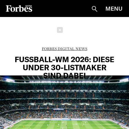
MENU
Suche
Schließen
FORBES DIGITAL NEWS
FUSSBALL-WM 2026: DIESE U
NDER 30-LISTMAKER S
IND DABEI