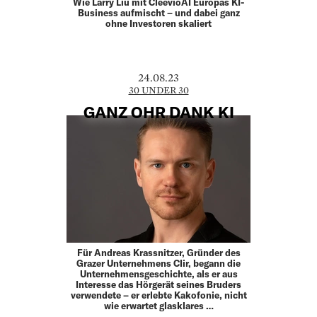
Wie Larry Liu mit CleevioAI Europas KI-
Business aufmischt – und dabei ganz
ohne Investoren skaliert
24.08.23
30 UNDER 30
GANZ OHR DANK KI
Für Andreas Krassnitzer, Gründer des
Grazer Unternehmens Clir, be­gann die
Unternehmens­geschichte, als er aus
Interesse das Hörgerät seines Bruders
ver­wendete – er erlebte Kakofonie, nicht
wie erwartet glasklares …