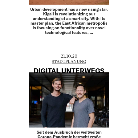
Urban development has a new rising star.
Kigali is revolutionizing our
understanding of a smart city. With its
master plan, the East African metropolis
is focusing on functionality over novel
technological features, …
21.10.20
STADTPLANUNG
DIGITAL UNTERWEGS
Seit dem Ausbruch der weltweiten
Corona-Pandemie herrscht große