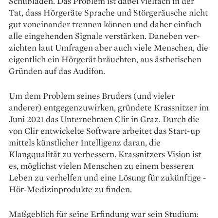
Schubladen. Das Pro­blem ist dabei vielfach in der
Tat, dass Hörgeräte Sprache und Stör­geräusche nicht
gut voneinander trennen können und daher einfach
alle eingehenden Signale verstärken. Daneben ver­
zichten laut Umfragen aber auch viele Menschen, die
eigentlich ein Hörgerät bräuchten, aus ästhetischen
Gründen auf das Audifon.
Um dem Problem seines Bru­ders (und vieler
anderer) ent­­gegen­zuwirken, gründete Krass­nitzer im
Juni 2021 das Unter­nehmen Clir in Graz. Durch die
von Clir entwickelte Software arbeitet das Start-up
mittels künstlicher Intelligenz daran, die
Klangqualität zu verbessern. Krassnitzers Vision ist
es, möglichst vielen Menschen zu einem besseren
Leben zu verhelfen und eine Lösung für zukünftige ­
Hör-Medizinprodukte zu finden.
Maßgeblich für seine Erfindung war sein Studium: