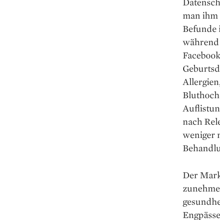
Datensch
man ihm 
Befunde i
während e
Facebook-
Geburtsd
Allergien
Bluthochd
Auflistun
nach Rele
weniger m
Behandlu
Der Markt
zunehmen
gesundhe
Engpässe