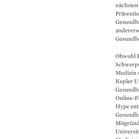
nächsten 
Präventi
Gesundhe
anderers
Gesundhe
Obwohl Fa
Schwerpu
Medizin s
Kepler Un
Gesund­he
Online-Fi
Hype ent
Gesundhei
Mitgründ
Universit