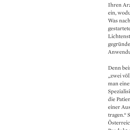
Ihren Ar
ein, wodu
Was nach 
gestartet
Lichtens
gegründe
Anwendun
Denn bei
„zwei völ
man eine
Spezialis
die Patie
einer Aus
tragen.“ 
Österreic