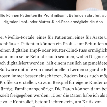
ellio können Patienten ihr Profil mitsamt Befunden abrufen; au
digitalen Impf- oder Mutter-Kind-Pass ermöglicht die App.
rei Vivellio-Portale: eines für Patienten, eines für Ärzte 
kenhäuser. Patienten können ein Profil samt Befunden a
einen digitalen Impf- oder Mutter-Kind-Pass ermöglich
kann man seine Befunde auch scannen, wobei Diagnos
ch digitalisiert werden. Mit einem neulich angemeldet
 Software mithilfe von maschinellem Lernen sogar die 
nosen immer besser einschätzen. Zudem ist es auch mög
rofile zu erstellen, so zum Beispiel für eigene Kinder 
dürftige Familienangehörige. Die Daten können dann be
zielt freigegeben werden: „Über die Daten habe ich als ­
 volle Kontrolle“, betont Lichtenstein, um Kritik von