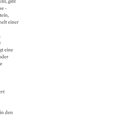
t, gibt
se ­
tein,
nelt einer
n
a
e
gt eine
oder
te
ert
in den