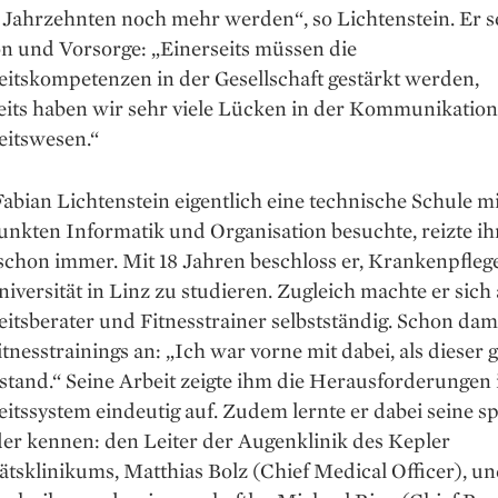
Jahrzehnten noch mehr werden“, so Lichtenstein. Er se
on und Vorsorge: „Einerseits müssen die
itskompetenzen in der Gesellschaft gestärkt werden,
eits haben wir sehr viele Lücken in der Kommunikation
itswesen.“
bian Lichtenstein ­eigentlich eine technische ­Schule m
nkten Informatik und Organisation besuchte, reizte ih
chon immer. Mit 18 Jahren beschloss er, Kranken­pfleg
iversität in Linz zu studieren. Zugleich machte er sich 
itsberater und Fitnesstrainer selbstständig. Schon dama
tnesstrainings an: „Ich war vorne mit dabei, als dieser 
stand.“ Seine Arbeit zeigte ihm die Herausforderungen
tssystem eindeutig auf. Zudem lernte er dabei seine s
er kennen: den Leiter der Augenklinik des Kepler
ätsklinikums, ­Matthias Bolz (Chief Medical Officer), u