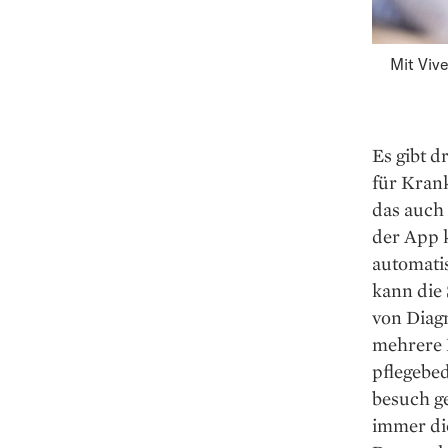
Mit Viv
Es gibt d
für Kran
das auch 
der App 
automatis
kann die
von Dia­g
mehrere P
pflege­be
besuch ge
immer die