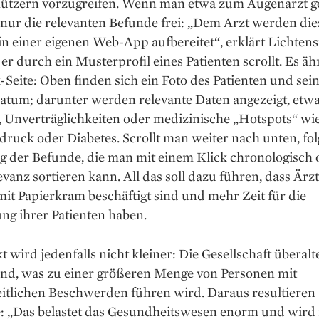
ützern vorzugreifen. Wenn man etwa zum Augenarzt geh
nur die relevanten Befunde frei: „Dem Arzt werden die
n einer eigenen Web-App aufbereitet“, erklärt Lichtens
r durch ein Musterprofil eines Patienten scrollt. Es äh
Seite: Oben finden sich ein Foto des Patienten und sei
atum; darunter werden relevante Daten angezeigt, etw
, Unverträglichkeiten oder medizinische „Hotspots“ wi
ruck oder Diabetes. Scrollt man weiter nach unten, fol
g der Befunde, die man mit einem Klick chronologisch 
vanz sortieren kann. All das soll dazu führen, dass Ärz
it Papierkram beschäftigt sind und mehr Zeit für die
ng ihrer Patienten haben.
 wird jedenfalls nicht kleiner: Die Gesellschaft überalt
d, was zu einer größeren Menge von Personen mit
itlichen Beschwerden führen wird. Daraus resultieren
: „Das belastet das Gesundheits­wesen enorm und wird 