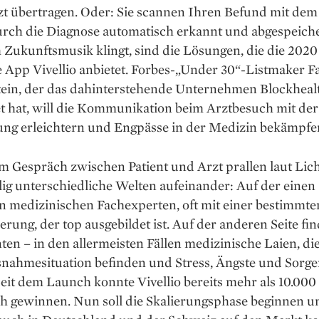
zt übertragen. Oder: Sie scannen Ihren Befund mit de
rch die Diagnose automatisch erkannt und abge­speiche
Zukunftsmusik klingt, sind die Lösungen, die die 2020
e App Vivellio anbietet. Forbes-„Under 30“-Listmaker F
tein, der das dahinterstehende Unternehmen Blockheal
t hat, will die Kommunikation beim Arztbesuch mit der
g erleichtern und Engpässe in der Medizin bekämpfe
m Gespräch zwischen Patient und Arzt prallen laut Lic
lig unterschiedliche Welten aufeinander: Auf der einen 
n medizinischen Fachexperten, oft mit einer bestimmte
ierung, der top ausgebildet ist. Auf der anderen Seite fi
nten – in den allermeisten Fällen medizinische Laien, die
nahmesituation befinden und Stress, Ängste und Sorgen
Seit dem Launch konnte Vivellio bereits mehr als 10.000
h gewinnen. Nun soll die Skalierungs­phase beginnen u