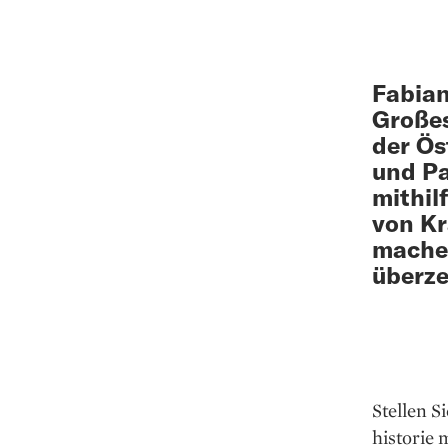
Fabian
Großes
der Ös
und Pa
mithil
von Kr
machen
überze
Stellen S
historie