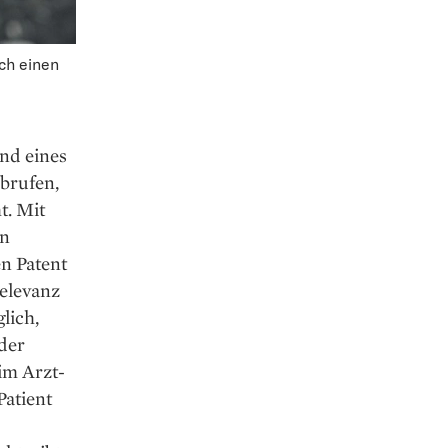
ch einen
und eines
brufen,
t. Mit
en
en Patent
Relevanz
lich,
oder
im Arzt­
Patient