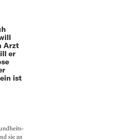
ch
will
n Arzt
ll er
ose
er
ein ist
sundheits­
nd sie an