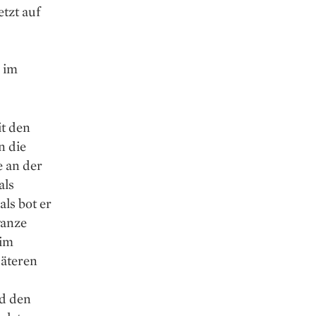
tzt auf
 im
it den
n die
e an der
als
ls bot er
ganze
 im
päteren
nd den