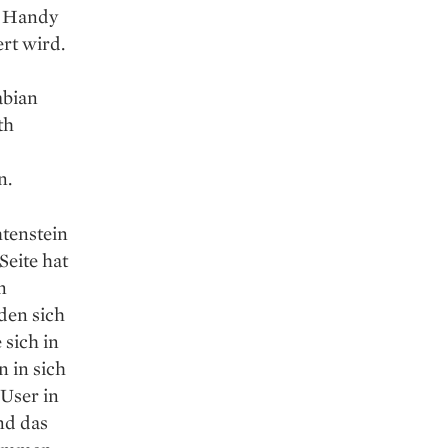
m Handy
rt wird.
abian
th
n.
htenstein
Seite hat
n
nden sich
 sich in
 in sich
 User in
nd das