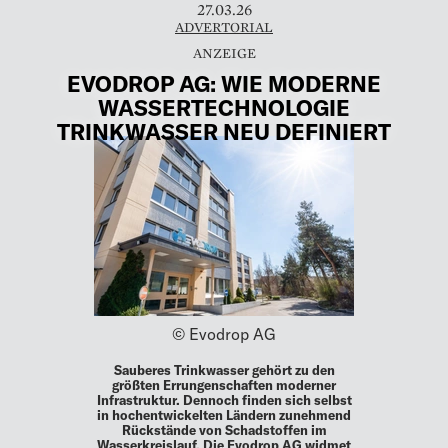
27.03.26
ADVERTORIAL
EVODROP AG: WIE MODERNE
WASSERTECHNOLOGIE
TRINKWASSER NEU DEFINIERT
© Evodrop AG
Sauberes Trinkwasser gehört zu den
größten Errungenschaften moderner
Infrastruktur. Dennoch finden sich selbst
in hochentwickelten Ländern zunehmend
Rückstände von Schadstoffen im
Wasserkreislauf. Die Evodrop AG widmet