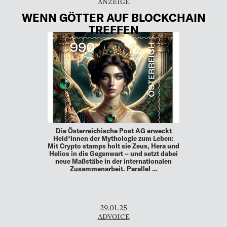
WENN GÖTTER AUF BLOCKCHAIN
TREFFEN
Die Österreichische Post AG erweckt
Held*innen der Mythologie zum Leben:
Mit Crypto stamps holt sie Zeus, Hera und
Helios in die Gegenwart – und setzt dabei
neue Maßstäbe in der internationalen
Zusammenarbeit. Parallel …
29.01.25
ADVOICE