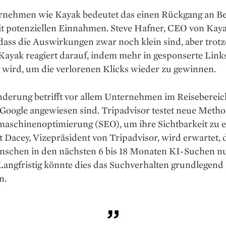
rnehmen wie Kayak bedeutet das einen Rückgang an B
t potenziellen Einnahmen. Steve Hafner, CEO von Kaya
 dass die Auswirkungen zwar noch klein sind, aber tro
Kayak reagiert darauf, indem mehr in gesponserte Link
t wird, um die verlorenen Klicks wieder zu gewinnen.
derung betrifft vor allem Unternehmen im Reisebereich
 Google angewiesen sind. Tripadvisor testet neue Meth
maschinenoptimierung (SEO), um ihre Sichtbarkeit zu 
 Dacey, Vizepräsident von Tripadvisor, wird erwartet, 
schen in den nächsten 6 bis 18 Monaten KI-Suchen n
Langfristig könnte dies das Suchverhalten grundlegend
n.