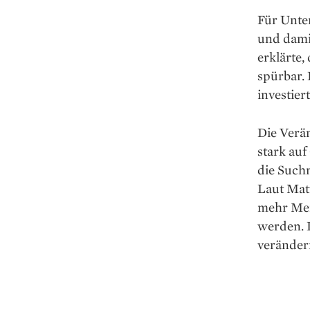
Für Unte
und dami
erklärte,
spürbar. 
investier
Die Verän
stark auf
die Such
Laut Matt
mehr Men
werden. 
veränder