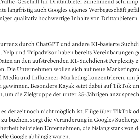
Traffic-Geschäft für Drittanbieter zunehmend schrump
te langfristig auch Googles eigenes Werbegeschäft gef
ger qualitativ hochwertige Inhalte von Drittanbietern e
urrenz durch ChatGPT und andere KI-basierte Suchdi
 Yelp und Tripadvisor haben bereits Vereinbarungen ge
Daten an den aufstrebenden KI-Suchdienst Perplexity 
ren. Die Unternehmen wollen sich auf neue Marketing
al Media und Influencer-Marketing konzentrieren, um 
u gewinnen. Besonders Kayak setzt dabei auf TikTok u
m, um die Zielgruppe der unter 25-Jährigen anzusprech
s derzeit noch nicht möglich ist, Flüge über TikTok o
zu buchen, sorgt die Veränderung in Googles Sucherge
herheit bei vielen Unternehmen, die bislang stark von d
elle Google abhängig waren.