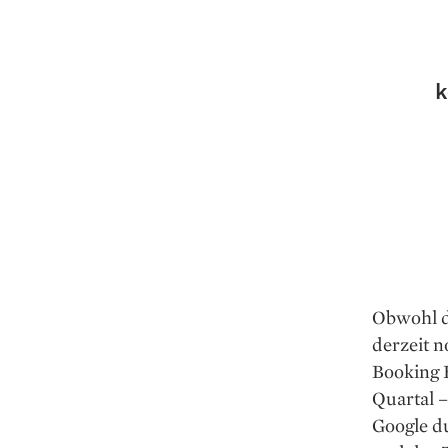
k
Obwohl d
derzeit n
Booking 
Quartal –
Google d