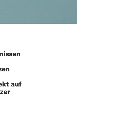
nissen
d
sen
ekt auf
tzer