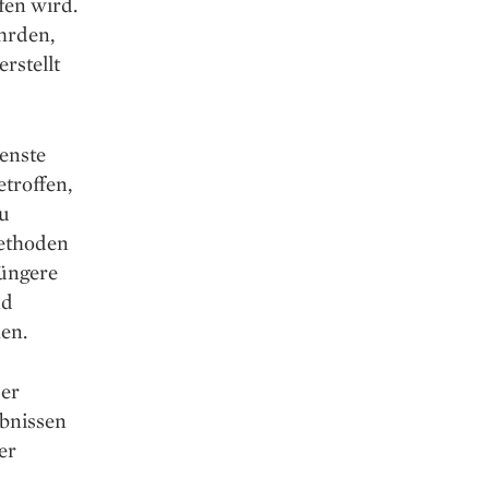
fen wird.
ährden,
rstellt
enste
troffen,
zu
methoden
jüngere
nd
en.
der
bnissen
er