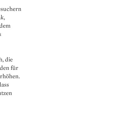
esuchern
k,
tzdem
s
, die
oden für
erhöhen.
dass
utzen