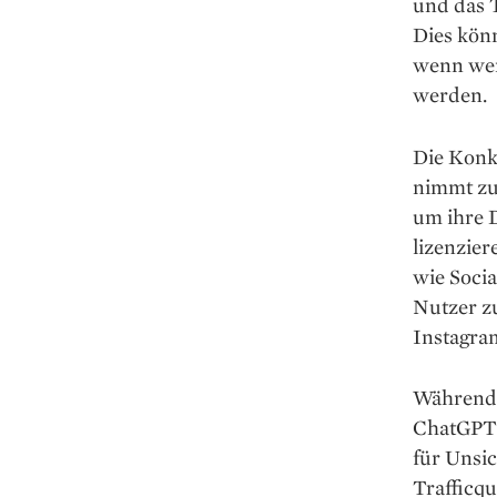
und das 
Dies könn
wenn weni
werden.
Die Konk
nimmt zu.
um ihre 
lizenzie
wie Soci
Nutzer z
Instagra
Während e
ChatGPT 
für Unsic
Trafficqu