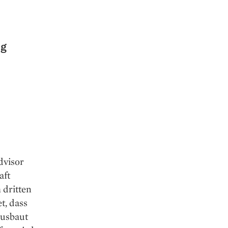
ng
dvisor
aft
 dritten
t, dass
ausbaut