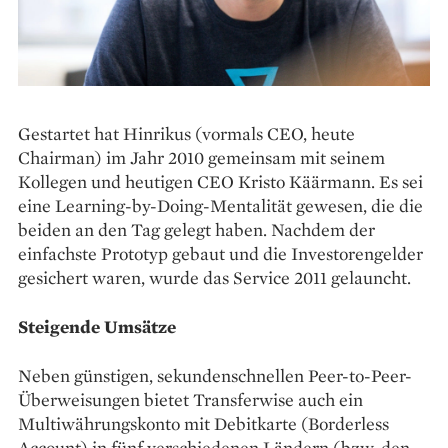
Gestartet hat Hinrikus (vormals CEO, heute
Chairman) im Jahr 2010 gemeinsam mit seinem
Kollegen und heutigen CEO ­Kristo ­Käär­mann. Es sei
eine Learning-by-­Doing-Mentalität gewesen, die die
beiden an den Tag gelegt ­haben. Nachdem der
einfachste Prototyp gebaut und die Investorengelder
­gesichert waren, wurde das Service 2011 gelauncht.
Steigende Umsätze
Neben günstigen, sekundenschnellen Peer-to-Peer-
Überweisungen bietet Transferwise auch ein
Multiwährungskonto mit Debit­karte (Borderless
Account) in fünf verschiedenen Ländern (bzw. den