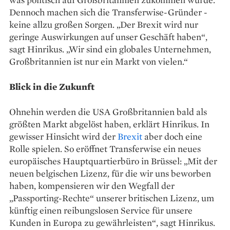
Dennoch machen sich die Transferwise-Gründer ­
keine allzu großen Sorgen. „Der Brexit wird nur
geringe Auswirkungen auf ­unser Geschäft haben“,
sagt Hinrikus. „Wir sind ein globales Unternehmen,
Großbritannien ist nur ein Markt von vielen.“
Blick in die Zukunft
Ohnehin werden die USA Großbritannien bald als
größten Markt abgelöst haben, erklärt Hinrikus. In
gewisser Hinsicht wird der
Brexit
aber doch eine
Rolle spielen. So eröffnet Transferwise ein neues
europäisches Hauptquartierbüro in Brüssel: „Mit der
neuen belgischen Lizenz, für die wir uns beworben
haben, kompensieren wir den Wegfall der
„Passporting-Rechte“ unserer britischen Lizenz, um
künftig einen reibungslosen Service für unsere
Kunden in Europa zu gewährleisten“, sagt ­Hinrikus.