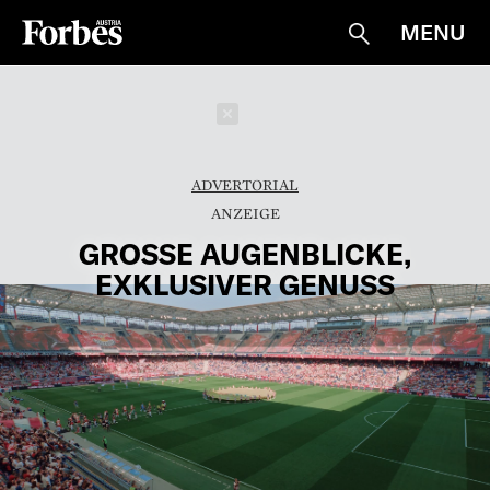
MENU
Suche
Schließen
ADVERTORIAL
GROSSE AUGENBLICKE, E
XKLUSIVER GENUSS