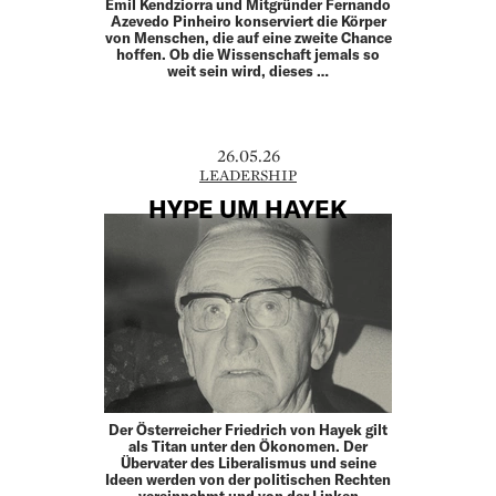
Emil Kendziorra und Mitgründer Fernando
Azevedo Pinheiro konserviert die Körper
von Menschen, die auf eine zweite Chance
hoffen. Ob die Wissenschaft jemals so
weit sein wird, dieses …
26.05.26
LEADERSHIP
HYPE UM HAYEK
Der Österreicher Friedrich von Hayek gilt
als Titan unter den Ökonomen. Der
Übervater des Liberalismus und seine
Ideen werden von der politischen Rechten