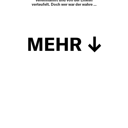
vereinnahmt und von der Linken
verteufelt. Doch wer war der wahre …
MEHR
Schließen
UP TO DATE