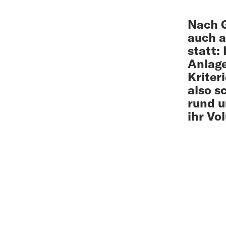
Nach G
auch a
statt:
Anlage
Kriter
also s
rund u
ihr Vo