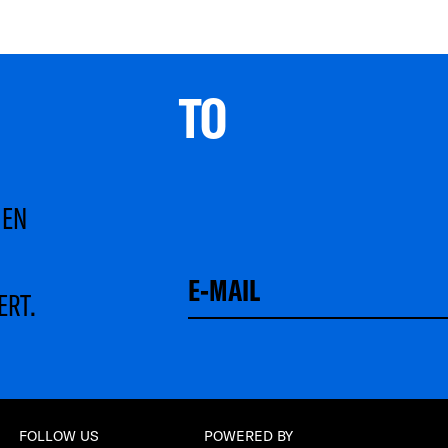
TO 
MEN
ERT.
Schließen
FOLLOW US
POWERED BY