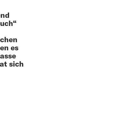
end
ruch“
schen
men es
lasse
at sich