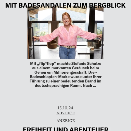
MIT BADESANDALEN ZUM BERGBLICK
Mit „flip*flop“ machte Stefanie Schulze
aus einem ­markanten Geräusch beim
Gehen ein ­Millionengeschäft: Die ­
Badeschlapfen-Marke wurde unter ihrer
Führung zu einer bedeutenden Brand im
deutschsprachigen Raum. Nach …
15.10.24
ADVOICE
FREIHEIT UND ABENTEUER