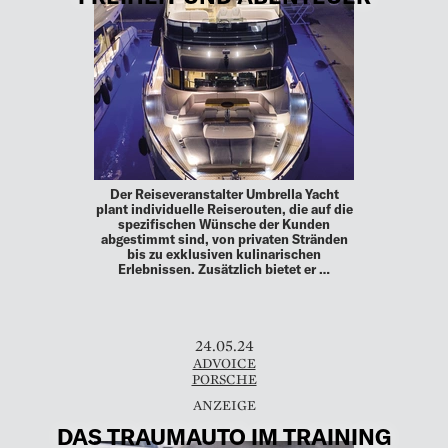
Der Reiseveranstalter Umbrella Yacht
plant individuelle Reiserouten, die auf die
spezifischen Wünsche der Kunden
abgestimmt sind, von privaten Stränden
bis zu exklusiven kulinarischen
Erlebnissen. Zusätzlich bietet er …
24.05.24
ADVOICE
PORSCHE
DAS TRAUMAUTO IM TRAINING