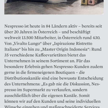
Nespresso ist heute in 84 Ländern aktiv – bereits seit
über 20 Jahren in Österreich – und beschäftigt
weltweit 13.500 Mitarbeiter, in Österreich rund 430.
Von „Vivalto Lungo“ über „Ispirazione Ristretto
Italiano“ bis hin zu „Master Origin Indonesia“: Rund
35 verschiedene Kaffeevarietäten bietet das
Unternehmen in seinem Sortiment an. Für das
besondere Erlebnis gehen Nes­presso-Kunden zudem
gerne in die firmeneigenen Boutiquen – die
Distributionskanäle sind eine bewusste Entscheidung
des Unternehmens: „Es gab nie die Diskussion, Nes­
presso im Supermarkt zu verkaufen, sondern
ausschließlich über die eigenen Kanäle. Somit
können wir auf den Kunden und seine individuellen
Wünsche eingehen und maß­geschneiderte Services