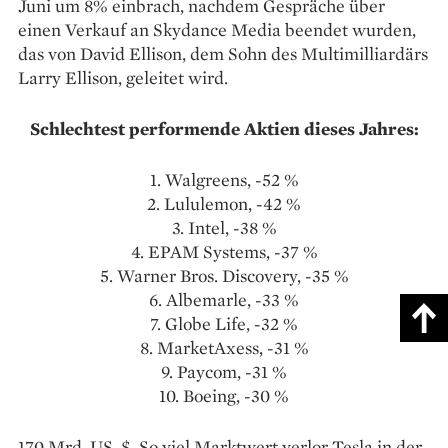
Juni um 8% einbrach, nachdem Gespräche über
einen Verkauf an Skydance Media beendet wurden,
das von David Ellison, dem Sohn des Multimilliardärs
Larry Ellison, geleitet wird.
Schlechtest performende Aktien dieses Jahres:
1. Walgreens, -52 %
2. Lululemon, -42 %
3. Intel, -38 %
4. EPAM Systems, -37 %
5. Warner Bros. Discovery, -35 %
6. Albemarle, -33 %
7. Globe Life, -32 %
8. MarketAxess, -31 %
9. Paycom, -31 %
10. Boeing, -30 %
170 Mrd. US-$. So viel Marktwert verlor Tesla in der