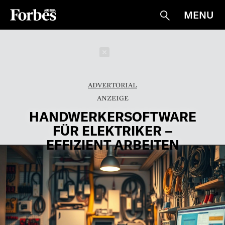
MENU
Suche
Schließen
ADVERTORIAL
HANDWERKERSOFTWARE
FÜR ELEKTRIKER –
EFFIZIENT ARBEITEN