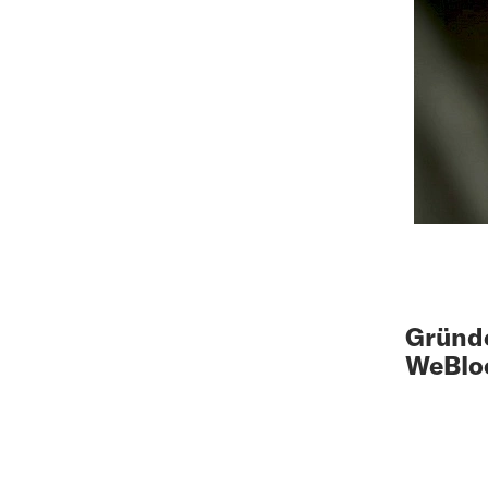
Gründe
WeBl