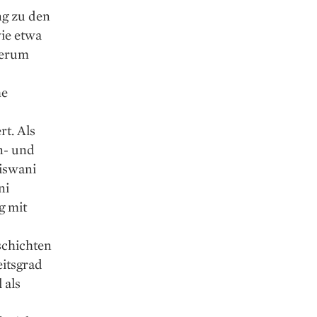
ng zu den
ie etwa
derum
he
t. Als
n- und
iswani
ni
g mit
schichten
itsgrad
 als