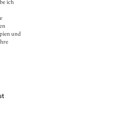
be ich
te
len
pien und
ihre
st