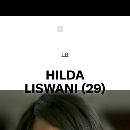
Schließen
CH
HILDA
LISWANI (29)