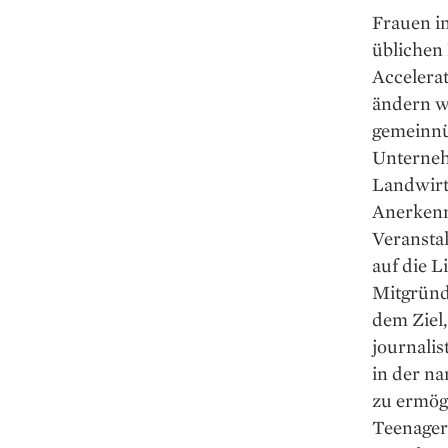
Frauen i
üblichen
Accelera
ändern w
gemeinnüt
Unterneh
Landwirts
Anerkenn
Veransta
auf die L
Mitgründ
dem Ziel
journalis
in der n
zu ermög
Teenager