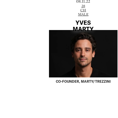
08.11.22
28
CH
MALE
YVES
MARTY
CO-FOUNDER, MARTY/TREZZINI