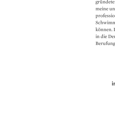
gründeten
meine unt
professio
Schwimmer
können. 
in die De
Berufung
i