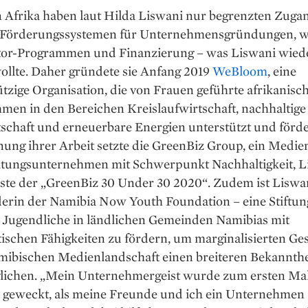
n Afrika haben laut Hilda Liswani nur begrenzten Zuga
 Förderungssystemen für Unternehmensgründungen, w
tor-Programmen und Finanzierung – was Liswani wie
ollte. Daher gründete sie Anfang 2019
WeBloom
, eine
zige Organisation, die von Frauen geführte afrikanisc
men in den Bereichen Kreislaufwirtschaft, nachhaltige
chaft und erneuerbare Energien unterstützt und förder
ung ihrer Arbeit setzte die GreenBiz Group, ein Medie
ltungsunternehmen mit Schwerpunkt Nachhaltigkeit, L
iste der „GreenBiz 30 Under 30 2020“. Zudem ist Liswa
erin der Namibia Now Youth Foundation – eine Stiftun
, Jugendliche in ländlichen Gemeinden Namibias mit
tischen Fähigkeiten zu fördern, um marginalisierten Ge
amibischen Medienlandschaft einen breiteren Bekannthe
lichen. „Mein Unternehmergeist wurde zum ersten Mal
 geweckt, als meine Freunde und ich ein Unternehmen