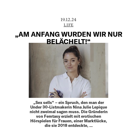
19.12.24
LIFE
„AM ANFANG WURDEN WIR NUR
BELÄCHELT!“
„Sex sells“ – ein Spruch, den man der
Under 30-Listmakerin Nina Julie Lepique
nicht zweimal sagen muss. Die Gründerin
von Femtasy erzielt mit erotischen
Hörspielen für Frauen, einer Marktlücke,
die sie 2018 entdeckte, …