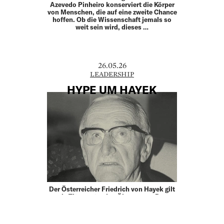
Azevedo Pinheiro konserviert die Körper
von Menschen, die auf eine zweite Chance
hoffen. Ob die Wissenschaft jemals so
weit sein wird, dieses …
26.05.26
LEADERSHIP
HYPE UM HAYEK
Der Österreicher Friedrich von Hayek gilt
als Titan unter den Ökonomen. Der
Übervater des Liberalismus und seine
Ideen werden von der politischen Rechten
vereinnahmt und von der Linken