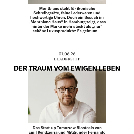
Montblanc steht für ikonische
Schreibgeräte, feine Leder­waren und
hochwertige Uhren. Doch ein Besuch im
„Montblanc Haus“ in Hamburg zeigt, dass
hinter der Marke mehr steckt als „nur“
schöne Luxusprodukte: Es geht um …
01.06.26
LEADERSHIP
DER TRAUM VOM EWIGEN LEBEN
Das Start-up Tomorrow Biostasis von
Emil Kendziorra und Mitgründer Fernando