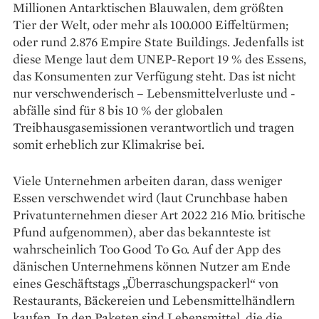
Millionen Antarktischen Blauwalen, dem größten
Tier der Welt, oder mehr als 100.000 Eiffeltürmen;
oder rund 2.876 Empire State Buildings. Jedenfalls ist
diese Menge laut dem UNEP-Report 19 % des Essens,
das Konsumenten zur Verfügung steht. Das ist nicht
nur verschwenderisch – Lebensmittel­verluste und -
abfälle sind für 8 bis 10 % der glo­balen
Treibhausgasemissionen verantwortlich und tragen
somit erheblich zur Klimakrise bei.
Viele Unternehmen arbeiten daran, dass ­weniger
Essen verschwendet wird (laut Crunchbase haben
Privatunternehmen dieser Art 2022 216 Mio. britische
Pfund aufgenommen), aber das bekannteste ist
wahrscheinlich Too Good To Go. Auf der App des
dänischen Unternehmens können Nutzer am Ende
eines Geschäftstags „Überraschungspackerl“ von
Restaurants, Bäckereien und Lebensmittelhändlern
kaufen. In den Paketen sind Lebensmittel, die die