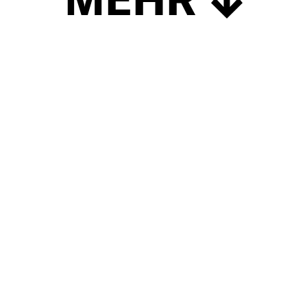
Schließen
UP TO DATE
MIT DEM FORBES-NEWSLETTER BEKOMMEN SIE
REGELMÄSSIG DIE SPANNENDSTEN ARTIKEL SOWIE
EVENTANKÜNDIGUNGEN DIREKT IN IHR E-MAIL-POSTFACH
GELIEFERT.