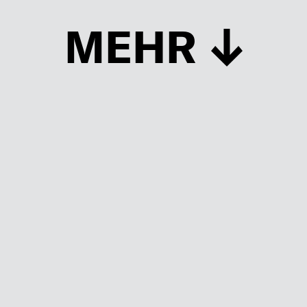
MEHR
Schließen
UP TO DATE
MIT DEM FORBES-NEWSLETTER BEKOMMEN SIE
REGELMÄSSIG DIE SPANNENDSTEN ARTIKEL SOWIE