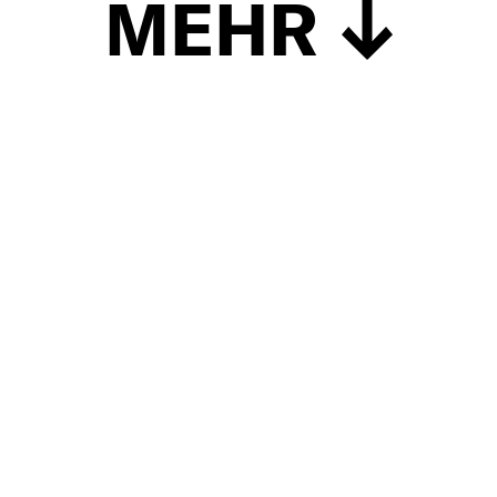
MEHR
Schließen
UP TO DATE
MIT DEM FORBES-NEWSLETTER BEKOMMEN SIE
REGELMÄSSIG DIE SPANNENDSTEN ARTIKEL SOWIE
EVENTANKÜNDIGUNGEN DIREKT IN IHR E-MAIL-POSTFACH
GELIEFERT.