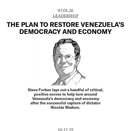
07.01.26
LEADERSHIP
THE PLAN TO RESTORE VENEZUELA’S
DEMOCRACY AND ECONOMY
Steve Forbes lays out a handful of critical,
positive moves to help turn around
Venezuela’s democracy and economy
after the successful capture of dictator
Nicolás Maduro.
10.12.25