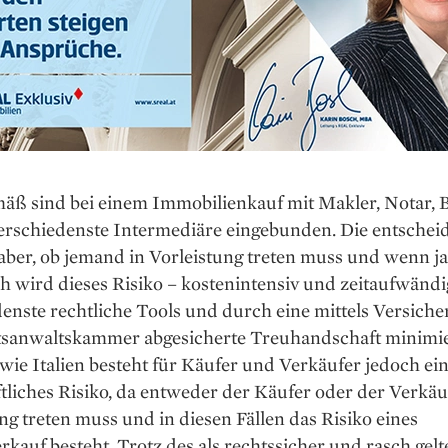
äß sind bei einem Immobilienkauf mit Makler, Notar,
erschiedenste Intermediäre eingebunden. Die entschei
 aber, ob jemand in Vorleistung treten muss und wenn ja
h wird dieses Risiko – kostenintensiv und zeitaufwänd
enste rechtliche Tools und durch eine mittels Versich
tsanwaltskammer abgesicherte Treuhandschaft minimie
ie Italien besteht für Käufer und Verkäufer jedoch ei
tliches Risiko, da entweder der Käufer oder der Verkäu
ng treten muss und in diesen Fällen das Risiko eines
kauf besteht. Trotz des als rechtssicher und rasch gel