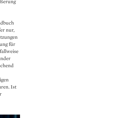
ußerung
undbuch
er nur,
etzungen
ung für
fallweise
änder
echend
igen
ren. Ist
r