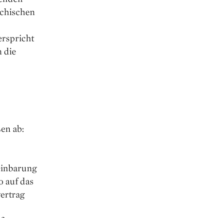
ichischen
erspricht
 die
ßen ab:
einbarung
o auf das
vertrag