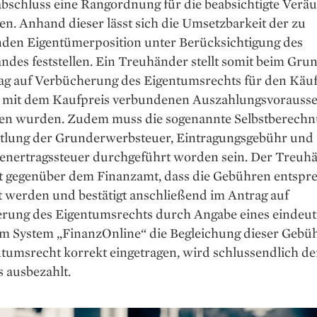
abschluss eine Rangordnung für die beabsichtigte Verä
en. Anhand dieser lässt sich die Umsetzbarkeit der zu
nden Eigentümerposition unter Berücksichtigung des
ndes feststellen. Ein Treuhänder stellt somit beim Gr
ag auf Verbücherung des Eigentumsrechts für den Käuf
 mit dem Kaufpreis verbundenen Auszahlungsvorauss
ten wurden. Zudem muss die sogenannte Selbstberechn
ttlung der Grunderwerbsteuer, Eintragungsgebühr und 
enertragssteuer durchgeführt worden sein. Der Treuh
rt gegenüber dem Finanzamt, dass die Gebühren entspr
t werden und bestätigt anschließend im Antrag auf
rung des Eigentumsrechts durch Angabe eines eindeut
m System „FinanzOnline“ die Begleichung dieser Gebüh
tumsrecht korrekt eingetragen, wird schlussendlich de
 ausbezahlt.