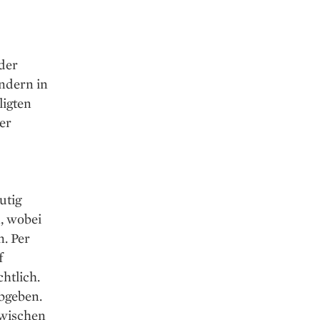
 der
ondern in
ligten
er
utig
, wobei
. Per
f
htlich.
abgeben.
zwischen