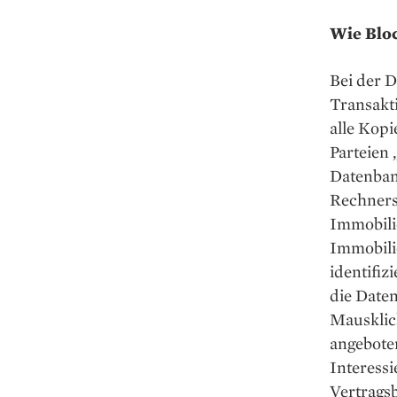
Wie Bloc
Bei der D
Transakti
alle Kopi
Parteien 
Datenban
Rechnersy
Immobilie
Immobilie
identifiz
die Date
Mausklic
angeboten
Interessi
Vertrags