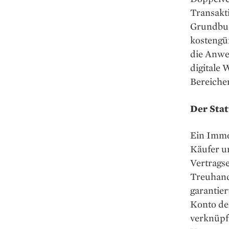
Transakti
Grundbuch
kostengün
die Anwe
digitale 
Bereichen
Der Stat
Ein Immob
Käufer u
Vertragse
Treuhand
garantie
Konto des
verknüpf