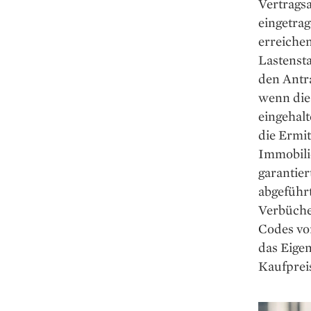
Vertrags
eingetrag
erreiche
Lastensta
den Antr
wenn die
eingehal
die Ermi
Immobili
garantie
abgeführ
Verbüche
Codes vo
das Eigen
Kaufpreis