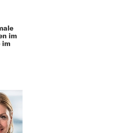
male
gen im
 im