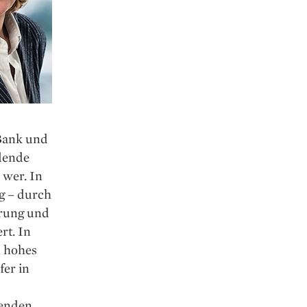
 Bank und
dende
 wer. In
ig – durch
erung und
rt. In
n hohes
fer in
tenden