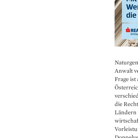
Naturgem
Anwalt v
Frage ist
Österreic
verschied
die Rech
Ländern w
wirtschaf
Vorleistu
Doppelver