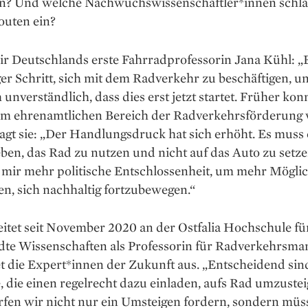
n? Und welche Nachwuchswissenschaftler*innen schl
outen ein?
r Deutschlands erste Fahrradprofessorin Jana Kühl: „Es
ger Schritt, sich mit dem Radverkehr zu beschäftigen, u
h unverständlich, dass dies erst jetzt startet. Früher ko
 im ehrenamtlichen Bereich der Radverkehrsförderung
agt sie: „Der Handlungsdruck hat sich erhöht. Es muss
eben, das Rad zu nutzen und nicht auf das Auto zu setze
mir mehr politische Entschlossenheit, um mehr Möglic
en, sich nachhaltig fortzubewegen.“
itet seit November 2020 an der Ostfalia Hochschule fü
te Wissenschaften als Professorin für Radverkehrsm
t die Expert*innen der Zukunft aus. „Entscheidend sin
 die einen regelrecht dazu einladen, aufs Rad umzustei
rfen wir nicht nur ein Umsteigen fordern, sondern mü