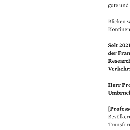
gute und 
Blicken 
Kontinen
Seit 202
der Fran
Research
Verkehrs
Herr Pro
Umbruch 
[Profess
Bevölkeru
Transfor