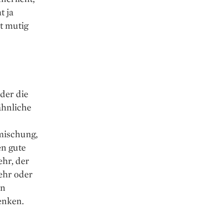
t ja
t mutig
der die
ähnliche
mischung,
en gute
ehr, der
ehr oder
en
enken.