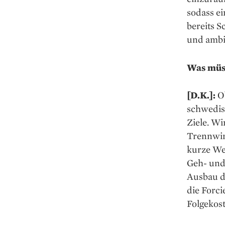
sodass ei
bereits S
und ambit
Was müs
[D.K.]:
Ob
schwedis
Ziele. W
Trennwir
kurze We
Geh- und 
Ausbau d
die Forci
Folgekost