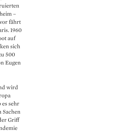
ruierten
heim –
vor fährt
ris. 1960
oot auf
ken sich
zu 500
on Eugen
und wird
uropa
 es sehr
in Sachen
er Griff
andemie