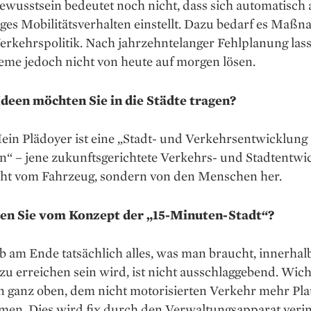
wusstsein bedeutet noch nicht, dass sich automatisch 
ges Mobilitätsverhalten einstellt. Dazu bedarf es Maß
erkehrspolitik. Nach jahrzehntelanger Fehl­planung las
eme ­jedoch nicht von heute auf morgen lösen.
deen möchten Sie in die Städte tragen?
in Plädoyer ist eine „Stadt- und Verkehrsentwicklung 
“ – jene zukunftsgerichtete Verkehrs- und Stadtentwi
cht vom Fahrzeug, sondern von den Menschen her.
en Sie vom Konzept der „15-
Minuten-Stadt“?
b am Ende tatsächlich alles, was man braucht, innerhal
u erreichen sein wird, ist nicht ausschlaggebend. Wicht
n ganz oben, dem nicht motorisierten Verkehr mehr Pla
men. Dies wird fix durch den Verwaltungsapparat verin