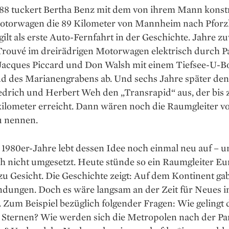
888 tuckert Bertha Benz mit dem von ihrem Mann konst
otorwagen die 89 Kilometer von Mannheim nach Pforz
gilt als erste ­Auto-Fernfahrt in der Geschichte. Jahre zu
Trouvé im dreirädrigen Motorwagen elektrisch durch Pa
Jacques Piccard und Don Walsh mit einem Tiefsee-­­U-B
d des Marianengrabens ab. Und sechs Jahre später den
edrich und Herbert Weh den „Transrapid“ aus, der bis 
ilometer erreicht. Dann wären noch die Raumgleiter v
u nennen.
 1980er-Jahre lebt dessen Idee noch einmal neu auf – 
h nicht umgesetzt. Heute stünde so ein Raumgleiter E
zu Gesicht. Die Geschichte zeigt: Auf dem Kontinent gab
indungen. Doch es wäre langsam an der Zeit für Neues 
. Zum Beispiel bezüglich folgender Fragen: Wie gelingt d
 Sternen? Wie werden sich die Metropolen nach der P