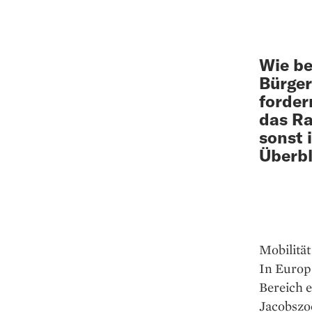
Wie be
Bürger
forde
das Ra
sonst 
Überbl
Mobilität
In ­Euro
Bereich e
Jacobszoo