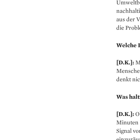
Umweltbe
nachhalti
aus der V
die Probl
Welche I
[D.K.]:
Me
Menschen
denkt ni
Was halt
[D.K.]:
O
Minuten z
Signal vo
einzuräu