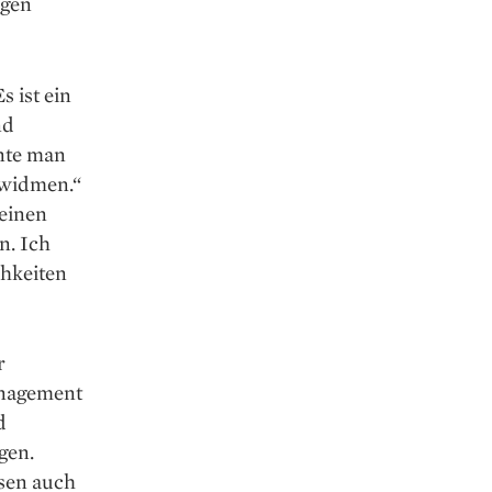
agen
 ist ein
nd
nnte man
 widmen.“
 einen
n. Ich
hkeiten
r
anagement
d
gen.
ssen auch