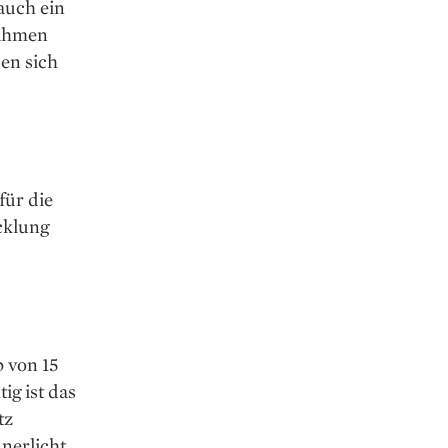
auch ein
nahmen
sen sich
für die
cklung
b von 15
ig ist das
tz
nerlicht,