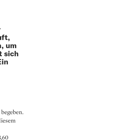
r
ft,
n, um
t sich
Ein
u begeben.
diesem
3,60