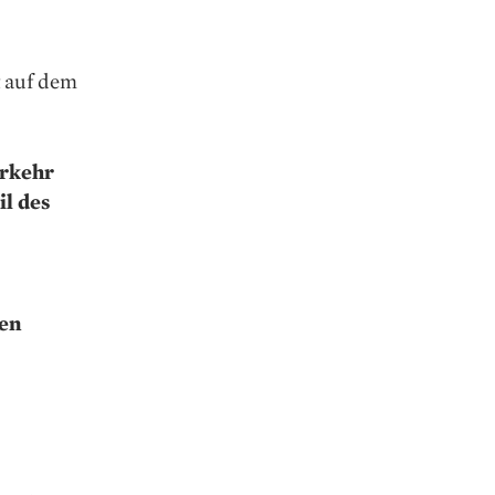
t auf dem
erkehr
il des
len