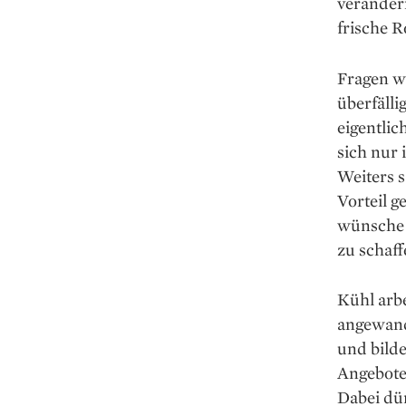
veränder
frische R
Fragen wi
überfälli
eigentlic
sich nur
Weiters s
Vorteil g
wünsche 
zu schaff
Kühl arbe
angewand
und bilde
Angebote,
Dabei dü