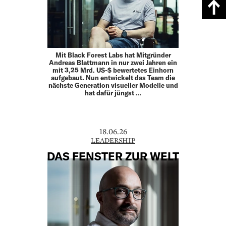
Mit Black Forest Labs hat Mitgründer
Andreas Blattmann in nur zwei Jahren ein
mit 3,25 Mrd. US-$ bewertetes Einhorn
aufgebaut. Nun entwickelt das Team die
nächste Generation visueller Modelle und
hat dafür jüngst …
18.06.26
LEADERSHIP
DAS FENSTER ZUR WELT