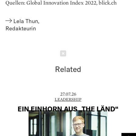
Quellen: Global Innovation Index 2022, blick.ch
Lela Thun
,
Redakteurin
Schließen
Related
27.07.26
LEADERSHIP
EIN EINHORN AUS „THE LÄND“