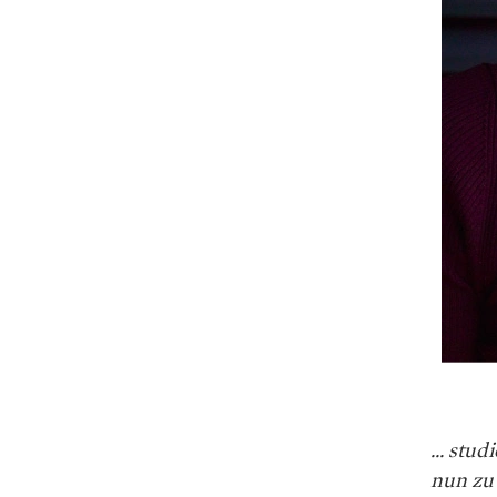
... stu
nun zu 