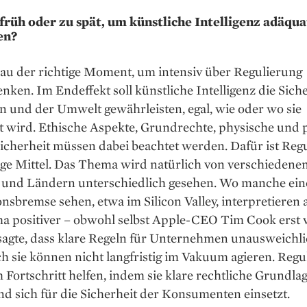
u früh oder zu spät, um künstliche Intelligenz adäqua
en?
nau der richtige Moment, um intensiv über Regulierung
ken. Im Endeffekt soll künst­liche Intelligenz die Sich
 und der Umwelt gewährleisten, egal, wie oder wo sie
t wird. Ethische Aspekte, Grundrechte, physische und 
icherheit müssen dabei ­beachtet werden. Dafür ist Regu
ige Mittel. Das Thema wird natürlich von verschiedene
und Ländern unterschiedlich gesehen. Wo manche ein
nsbremse ­sehen, etwa im Silicon Valley, interpretieren
a positiver – obwohl selbst Apple-CEO Tim Cook erst 
agte, dass ­klare Regeln für Unternehmen unausweichli
 sie können nicht langfristig im Vakuum agieren. Regu
Fortschritt helfen, indem sie klare rechtliche Grundla
nd sich für die Sicherheit der Konsumenten einsetzt.