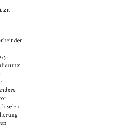
t zu
erheit der
psy­
­lierung
n
e
 andere
vor
ch seien.
lierung
gen