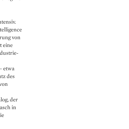
tensiv.
telligence
erung von
t eine
dustrie-
 – etwa
utz des
 von
log, der
asch in
ie