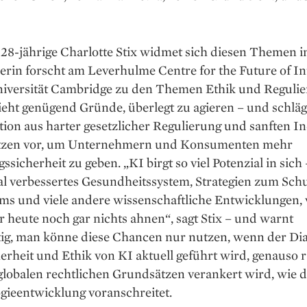
28-jährige Charlotte Stix widmet sich diesen Themen in
rin forscht am Leverhulme Centre for the Future of In
niversität Cambridge zu den Themen Ethik und Reguli
sieht genügend Gründe, überlegt zu agieren – und schläg
on aus harter gesetzlicher Regulierung und sanften In
zen vor, um Unternehmern und Konsumenten mehr
sicherheit zu geben. „KI birgt so viel Potenzial in sich
al verbessertes Gesundheitssystem, Strategien zum Sch
ms und viele andere wissenschaftliche Entwicklungen,
 heute noch gar nichts ahnen“, sagt Stix – und warnt
tig, man könne diese Chancen nur nutzen, wenn der Dia
erheit und Ethik von KI aktuell geführt wird, genauso r
lobalen rechtlichen Grundsätzen verankert wird, wie d
gieentwicklung voranschreitet.