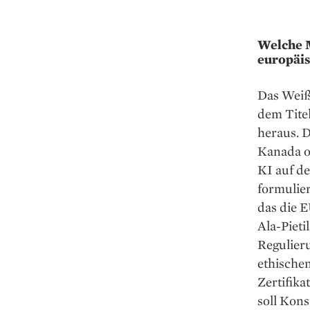
Welche 
europäis
Das Weiß
dem Titel
heraus. D
Kanada od
KI auf de
formulier
das die E
Ala-Pieti
Regulier
ethischen
Zertifika
soll Kon