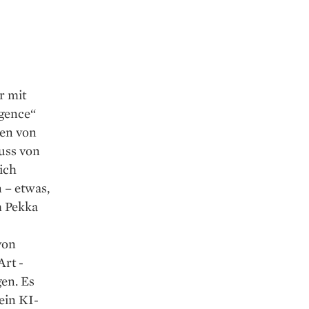
r mit
igence“
ien von
uss von
ich
 – etwas,
h Pekka
von
Art ­
en. Es
ein KI-