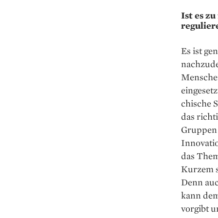
Ist es z
regulier
Es ist ge
nachzuden
Menschen
eingesetz
chische S
das richt
Gruppen 
Innovatio
das Them
Kurzem s
Denn auch
kann dem 
vorgibt u