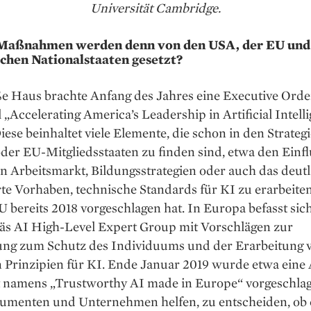
Universität Cambridge.
Maßnahmen werden denn von den USA, der EU und
chen Nationalstaaten gesetzt?
e Haus brachte Anfang des Jahres eine Executive Orde
 „Accelerating America’s Leadership in Artificial Intell
iese beinhaltet viele Elemente, die schon in den Strateg
er EU-Mitgliedsstaaten zu finden sind, etwa den Einfl
n Arbeitsmarkt, Bildungsstrategien oder auch das deutl
te Vorhaben, technische Standards für KI zu erarbeiten
U bereits 2018 vorgeschlagen hat. In Europa befasst sic
läs AI High-Level Expert Group mit Vorschlägen zur
ung zum Schutz des Individuums und der ­Erarbeitung 
 Prinzi­pien für KI. Ende Januar 2019 wurde etwa eine 
t ­namens „Trustworthy AI made in Europe“ vorgeschlag
sumenten und Unternehmen helfen, zu entscheiden, ob 