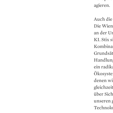
agieren.
Auch die 
Die Wiene
an der U
KI. Stix 
Kombinati
Grundsät
Handlungs
ein radik
Ökosyste
denen wir
gleichzei
über Sich
unseren g
Technolo