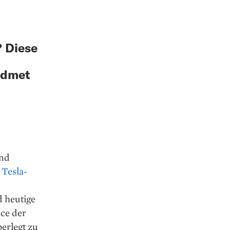
? Diese
idmet
und
:
Tesla-
 heutige
nce der
erlegt zu