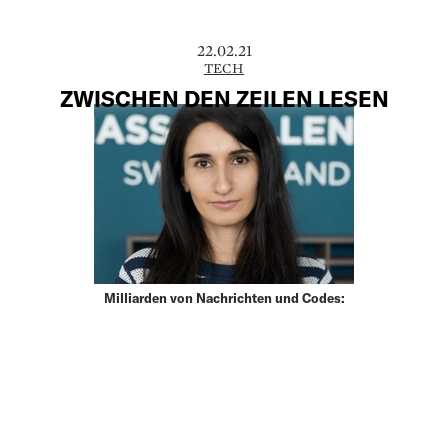
22.02.21
TECH
ZWISCHEN DEN ZEILEN LESEN
Milliarden von Nachrichten und Codes:
Ketevani Zaridze, Gründerin und CEO des
Technologieunternehmens Logmind, will
brachliegende Logdateien in wertvolle
Erkenntnisse für Unternehmen
verwandeln.