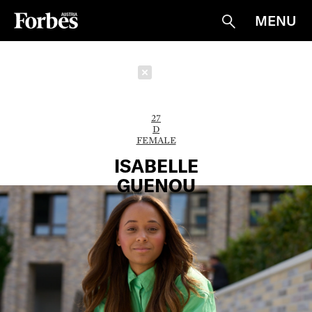
MENU
Suche
Schließen
27
D
FEMALE
ISABELLE
GUENOU