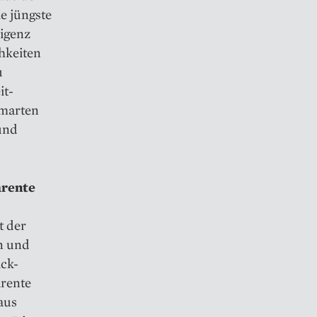
ie jüngste
ligenz
hkeiten
u
it-
smarten
und
arente
t der
en und
ack-
arente
aus