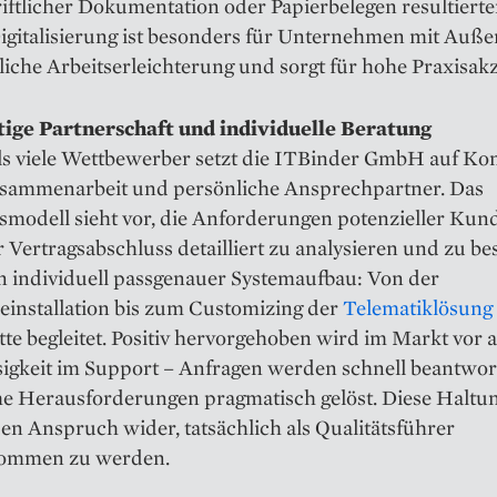
ftlicher Dokumentation oder Papierbelegen resultierte
igitalisierung ist besonders für Unternehmen mit Auße
liche Arbeitserleichterung und sorgt für hohe Praxisak
tige Partnerschaft und individuelle Beratung
ls viele Wettbewerber setzt die ITBinder GmbH auf Kon
usammenarbeit und persönliche Ansprechpartner. Das
smodell sieht vor, die Anforderungen potenzieller Kun
 Vertragsabschluss detailliert zu analysieren und zu b
ein individuell passgenauer Systemaufbau: Von der
installation bis zum Customizing der
Telematiklösung
itte begleitet. Positiv hervorgehoben wird im Markt vor 
sigkeit im Support – Anfragen werden schnell beantwor
he Herausforderungen pragmatisch gelöst. Diese Haltu
den Anspruch wider, tatsächlich als Qualitätsführer
ommen zu werden.