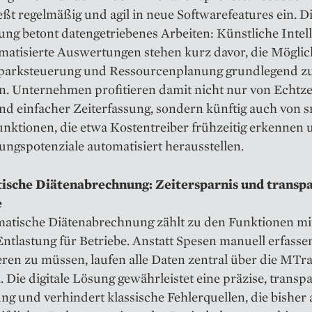
ießt regelmäßig und agil in neue Softwarefeatures ein. D
ng betont datengetriebenes Arbeiten: Künstliche Intel
matisierte Auswertungen stehen kurz davor, die Möglic
parksteuerung und Ressourcenplanung grundlegend z
n. Unternehmen profitieren damit nicht nur von Echtze
nd einfacher Zeiterfassung, sondern künftig auch von 
unktionen, die etwa Kostentreiber frühzeitig erkennen 
ngspotenziale automatisiert herausstellen.
sche Diätenabrechnung: Zeitersparnis und transp
e
matische Diätenabrechnung zählt zu den Funktionen mi
ntlastung für Betriebe. Anstatt Spesen manuell erfass
eren zu müssen, laufen alle Daten zentral über die MTr
. Die digitale Lösung gewährleistet eine präzise, transp
g und verhindert klassische Fehlerquellen, die bisher 