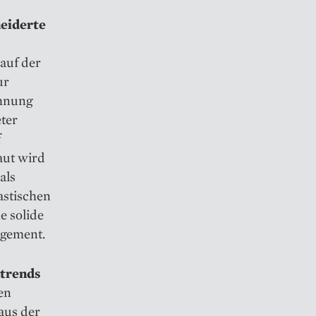
eiderte
auf der
ur
chnung
ter
f
aut wird
als
astischen
e solide
agement.
trends
gen
aus der