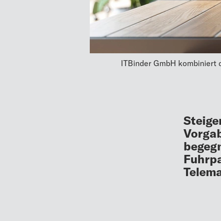
ITBinder GmbH kombiniert d
Steige
Vorgab
begegn
Fuhrp
Telema