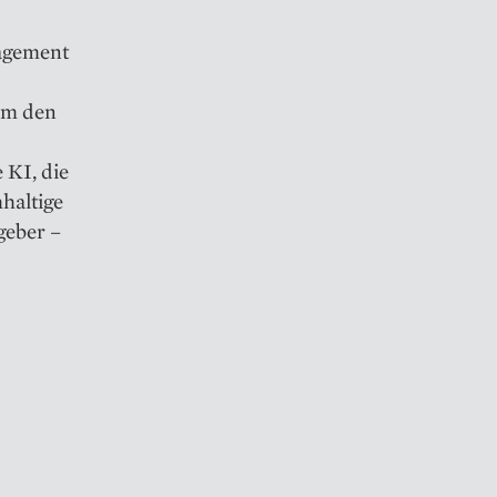
agement
 um den
 KI, die
haltige
geber –