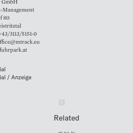
r GmbH
k-Management
f 80
istritztal
+43/3113/5151-0
office@mtrack.eu
fuhrpark.at
ial
Schließen
Related