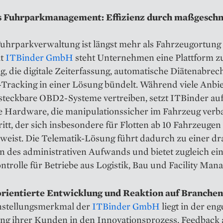
s Fuhrparkmanagement: Effizienz durch maßgeschn
Fuhrparkverwaltung ist längst mehr als Fahrzeugortung 
it
ITBinder GmbH
steht Unternehmen eine Plattform z
, die digitale Zeiterfassung, automatische Diätenabre
Tracking in einer Lösung bündelt. Während viele Anbie
 steckbare OBD2-Systeme vertreiben, setzt ITBinder au
ge Hardware, die manipulationssicher im Fahrzeug verb
ritt, der sich insbesondere für Flotten ab 10 Fahrzeugen 
rweist. Die Telematik-Lösung führt dadurch zu einer dr
 des administrativen Aufwands und bietet zugleich ein
trolle für Betriebe aus Logistik, Bau und Facility Man
rientierte Entwicklung und Reaktion auf Branchen
instellungsmerkmal der
ITBinder GmbH
liegt in der en
ng ihrer Kunden in den Innovationsprozess. Feedback 