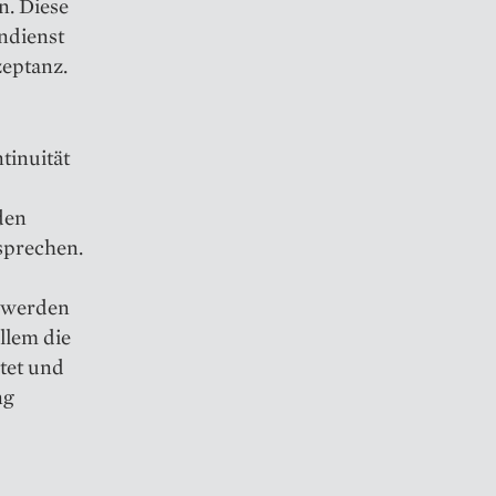
n. Diese
ndienst
zeptanz.
tinuität
den
esprechen.
werden
allem die
tet und
ng