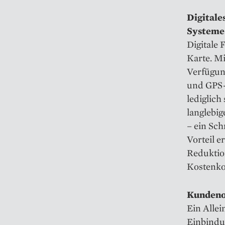
Digitale
Systeme
Digitale 
Karte. M
Verfügung
und GPS-
lediglich
langlebi
– ein Sch
Vorteil e
Reduktion
Kostenkon
Kundeno
Ein Alle
Einbindu