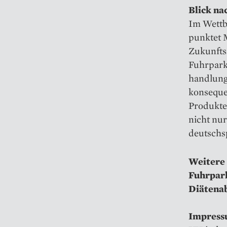
Blick na
Im Wettb
punktet 
Zukunftss
Fuhrpark 
handlung
konseque
Produkte
nicht nu
deutschs
Weitere 
Fuhrpar
Diätenab
Impress