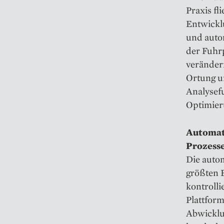
Praxis fl
Entwicklu
und auto
der Fuhr
veränder
Ortung u
Analysef
Optimieru
Automati
Prozess
Die auto
größten E
kontrolli
Plattform
Abwicklun