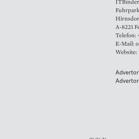
ITBinde
Fuhrpar
Hirnsdor
A-8221 Fe
Telefon: 
E-Mail: 
Website: 
Advertor