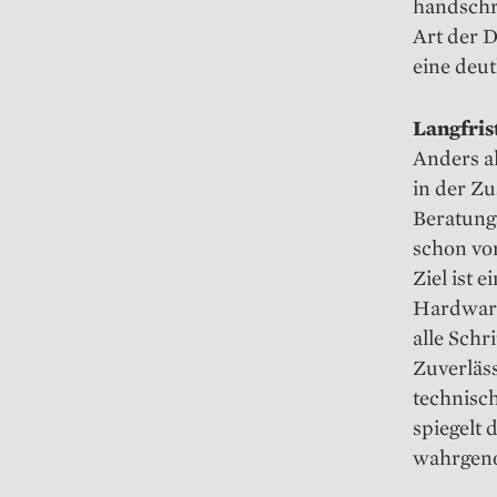
handschri
Art der D
eine deut
Langfris
Anders a
in der Z
Beratung
schon vor
Ziel ist 
Hardware
alle Schr
Zuverläs
technisc
spiegelt 
wahrgen