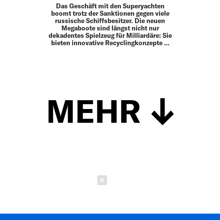
Das Geschäft mit den Superyachten
boomt trotz der Sanktionen gegen viele
russische Schiffsbesitzer. Die neuen
Megaboote sind längst nicht nur
dekadentes Spielzeug für Milliardäre: Sie
bieten innovative Recyclingkonzepte …
MEHR
Schließen