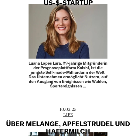
US-$-STARTUP
Luana Lopes Lara, 29-jährige Mitgründerin
der Prognoseplattform Kalshi, ist die
jüngste Self-made-Milliardärin der Welt.
Das Unternehmen ermöglicht Nutzern, auf
den Ausgang von Ereignissen wie Wahlen,
Sportereignissen …
10.02.25
LIFE
ÜBER MELANGE, APFELSTRUDEL UND
HAFERMILCH