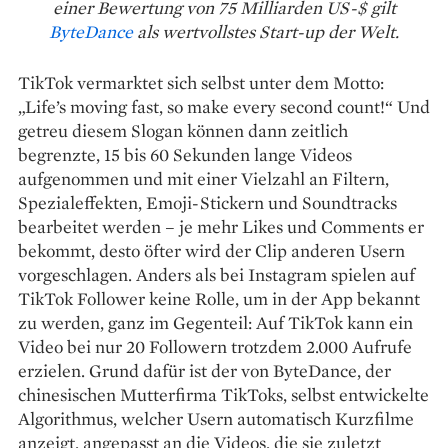
einer Bewertung von 75 Milliarden US-$ gilt
ByteDance
als wertvollstes Start-up der Welt.
TikTok vermarktet sich selbst unter dem Motto:
„Life’s ­moving fast, so make every second count!“ Und
getreu diesem Slogan können dann zeitlich
begrenzte, 15 bis 60 Sekunden lange Videos
aufgenommen und mit einer Vielzahl an Filtern,
Spezialeffekten, Emoji-­Stickern und Soundtracks
bearbeitet werden – je mehr Likes und Comments er
bekommt, desto öfter wird der Clip anderen Usern
vorgeschlagen. Anders als bei Instagram spielen auf
TikTok Follower ­keine Rolle, um in der App bekannt
zu ­werden, ganz im Gegenteil: Auf TikTok kann ein
Video bei nur 20 Followern trotzdem 2.000 Aufrufe
erzielen. Grund dafür ist der von Byte­Dance, der
chinesischen Mutterfirma TikToks, selbst entwickelte
Algorithmus, welcher Usern automatisch Kurzfilme
anzeigt, angepasst an die Videos, die sie zuletzt