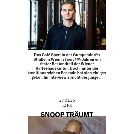
Das Café Sperl in der Gumpendorfer
Straße in Wien ist seit 145 Jahren ein
fester Bestandteil der Wiener
Kaffeehauskultur. Doch hinter der
traditionsreichen Fassade hat sich einiges
getan: Im Interview spricht der junge …
27.01.25
LIFE
SNOOP TRÄUMT