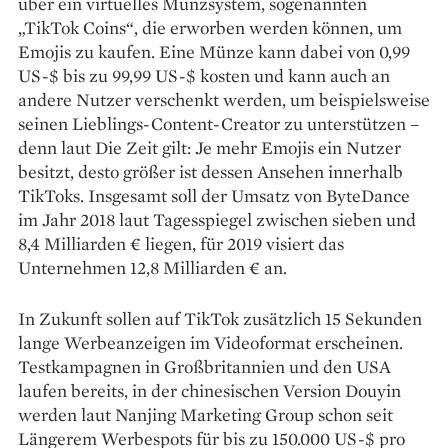
über ein virtuelles Münzsystem, ­sogenannten
„TikTok Coins“, die erworben werden können, um
Emojis zu ­kaufen. Eine Münze kann dabei von 0,99
US-$ bis zu 99,99 US-$ kosten und kann auch an
andere Nutzer verschenkt werden, um beispielsweise
seinen Lieblings-Con­tent-Creator zu unterstützen –
denn laut Die Zeit gilt: Je mehr Emojis ein Nutzer
besitzt, desto größer ist dessen Ansehen innerhalb
TikToks. Insgesamt soll der Umsatz von ByteDance
im Jahr 2018 laut Tagesspiegel zwischen sieben und
8,4 Milliarden € liegen, für 2019 ­visiert das
Unternehmen 12,8 Milliarden € an.
In Zukunft sollen auf TikTok zusätzlich 15 Sekunden
lange Werbe­anzeigen im Videoformat erscheinen.
Testkampagnen in Großbritannien und den USA
laufen bereits, in der chinesischen Version Douyin
werden laut Nanjing Marketing Group schon seit
Längerem Werbespots für bis zu 150.000 US-$ pro