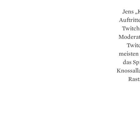
Jens „K
Auftritt
Twitch
Moderat
Twitc
meisten
das Sp
Knossalla
Rast