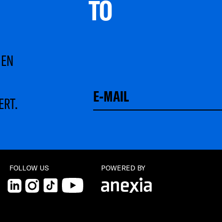
TO 
MEN
ERT.
Schließen
FOLLOW US
POWERED BY
LinkedIn
Instagram
TikTok
YouTube