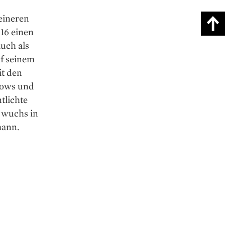
leineren
016 einen
uch als
f seinem
it den
hows und
tlichte
a wuchs in
mann.