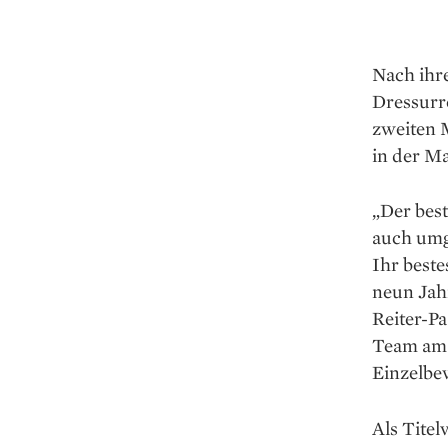
Nach ihr
Dressurr
zweiten 
in der M
„Der best
auch umge
Ihr beste
neun Jahr
Reiter-P
Team am 
Einzelbe
Als Titel