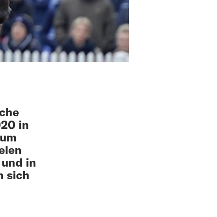
sche
020 in
zum
elen
 und in
n sich