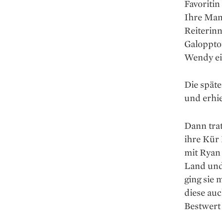
Favoritin
Ihre Mann
Reiterinn
Galoppto
Wendy ei
Die späte
und erhie
Dann trat
ihre Kür
mit Ryan 
Land und 
ging sie 
diese auc
Bestwert 