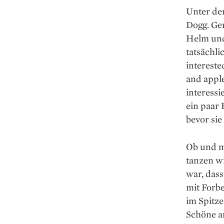
Unter de
Dogg. Ge
Helm und 
tatsächli
intereste
and apple
interessi
ein paar 
bevor sie
Ob und mi
tanzen wi
war, das
mit Forbe
im Spitze
Schöne a