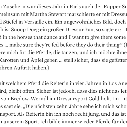
n Zusehern war dieses Jahr in Paris auch der Rapper S
meinsam mit Martha Stewart marschierte er mit Dressu
Stiefel in Versaille ein. Ein ungewöhnliches Bild, doch
ch ist Snoop Dogg ein großer Dressur Fan, so sagte er: „
d in the horses that dance and I want to give them some
s … make sure they’re fed before they do their thang.” (
ere mich für die Pferde, die tanzen, und ich möchte ihn
Karotten und Äpfel geben … stell sicher, dass sie gefütter
 ihren Auftritt haben.)
t welchem Pferd die Reiterin in vier Jahren in Los Ang
rd, bleibt offen. Sicher ist jedoch, dass dies nicht das le
s von Bredow-Werndl im Dressursport Gold holt. Im In
s sagt sie: „Die nächsten zehn Jahre sehe ich mich sch
nsport. Als Reiterin bin ich noch recht jung, und das ist
n unserem Sport. Ich bilde immer wieder Pferde für d