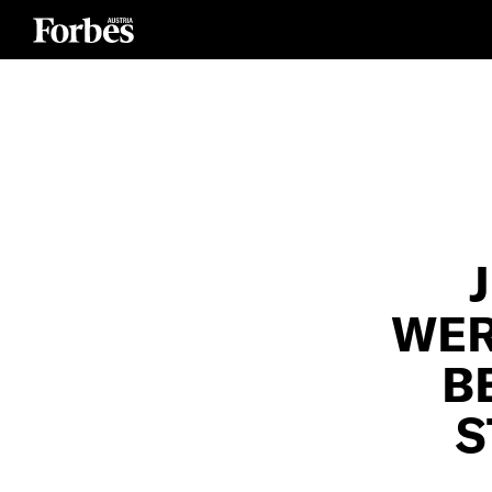
WER
B
S