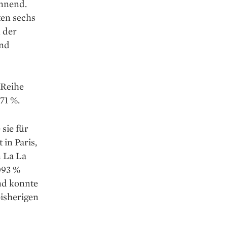
annend.
ten sechs
 der
und
 Reihe
71 %.
sie für
in Paris,
n La La
093 %
nd konnte
bisherigen