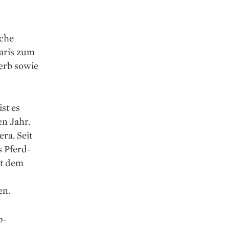
sche
Paris zum
erb sowie
st es
en Jahr.
era. Seit
s Pferd-
it dem
m
en.
p-