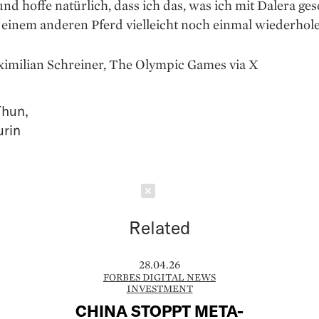
und hoffe natürlich, dass ich das, was ich mit Dalera ges
 einem anderen Pferd vielleicht noch einmal wiederhole
ximilian Schreiner, The Olympic Games via X
Thun
,
urin
Schließen
Related
28.04.26
FORBES DIGITAL NEWS
INVESTMENT
CHINA STOPPT META-