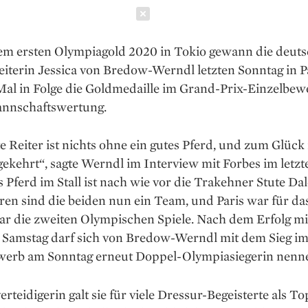
Schließen
em ersten Olympiagold 2020 in Tokio gewann die deut
eiterin Jessica von Bredow-Werndl letzten Sonntag in 
Mal in Folge die Goldmedaille im Grand-Prix-Einzelbew
annschaftswertung.
e Reiter ist nichts ohne ein gutes Pferd, und zum Glück i
kehrt“, sagte Werndl im Interview mit Forbes im letzt
s Pferd im Stall ist nach wie vor die Trakehner Stute Dal
en sind die beiden nun ein Team, und Paris war für da
aar die zweiten Olympischen Spiele. Nach dem Erfolg m
Samstag darf sich von Bredow-Werndl mit dem Sieg i
werb am Sonntag erneut Doppel-Olympiasiegerin nenn
verteidigerin galt sie für viele Dressur-Begeisterte als To