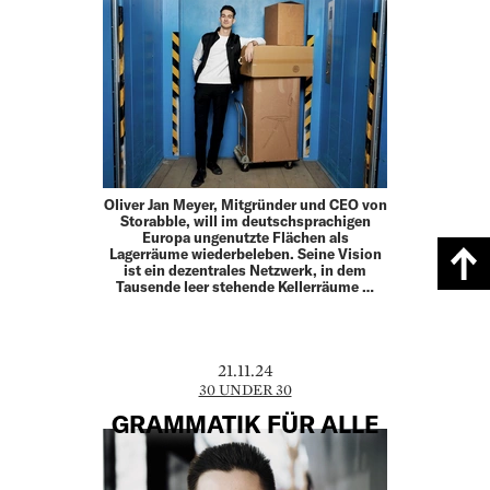
Oliver Jan Meyer, Mitgründer und CEO von
Storabble, will im deutschsprachigen
Europa ungenutzte Flächen als
Lagerräume wiederbeleben. Seine Vision
ist ein dezentrales Netzwerk, in dem
Tausende leer stehende Kellerräume …
21.11.24
30 UNDER 30
GRAMMATIK FÜR ALLE