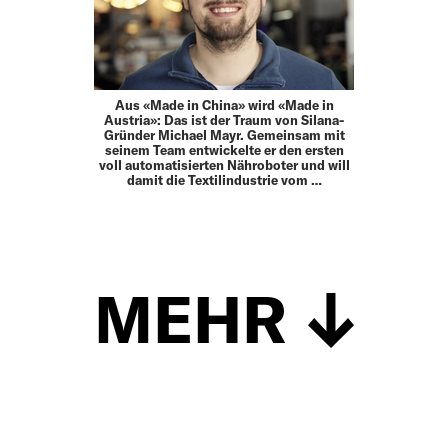
Aus «Made in China» wird «Made in
Austria»: Das ist der Traum von Silana-
Gründer Michael Mayr. Gemeinsam mit
seinem Team entwickelte er den ersten
voll automatisierten Nähroboter und will
damit die Textilindustrie vom …
MEHR