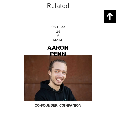
Related
08.11.22
24
A
MALE
AARON
PENN
CO-FOUNDER, COINPANION