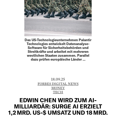
Das US-Technologieunternehmen Palantir
Technologies entwickelt Datenanalyse-
Software für Sicherheitsbehörden und
Streitkräfte und arbeitet mit mehreren
westlichen Staaten zusammen. Parallel
dazu prüfen europäische Länder …
18.09.25
FORBES DIGITAL NEWS
MONEY
TECH
EDWIN CHEN WIRD ZUM AI-
MILLIARDÄR: SURGE AI ERZIELT
1,2 MRD. US-$ UMSATZ UND 18 MRD.