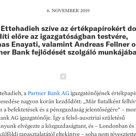
6. NOVEMBER 2019
Ettehadieh szíve az értékpapírokért d
díti előre az igazgatóságban testvére,
as Enayati, valamint Andreas Fellner o
ner Bank fejlődését szolgáló munkájáb
Schließen
tehadieh, a
Partner Bank AG
igazgatónőjének értékpapír
lkesedése nagyon korán kezdődött: „Már fiatalként felhív
 a befektetések és a pénzgazdaság jelentőségére” – mon
ank AG igazgatónője. Így a felső-ausztriai születésű
anyunk elvégezte a közgazdaságtant, és – Londonban és
 külföldi tapasztalatától eltekintve – soha nem tévesztet