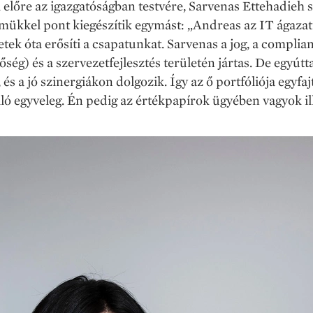
i előre az igazgatóságban testvére, Sarvenas Ettehadieh 
mükkel pont kiegészítik egymást: „Andreas az IT ágazatá
etek óta erősíti a csapatunkat. Sarvenas a jog, a complia
őség) és a szervezetfejlesztés területén jártas. De egyútta
, és a jó szinergiákon dolgozik. Így az ő portfóliója egyfaj
ló egyveleg. Én pedig az értékpapírok ügyében vagyok il