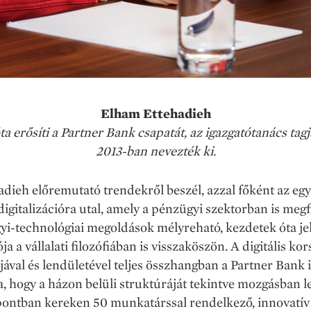
Elham Ettehadieh
óta erősíti a Partner Bank csapatát, az igazgatótanács tag
2013-ban nevezték ki.
dieh előremutató trendekről beszél, azzal főként az eg
igitalizációra utal, amely a pénzügyi szektorban is megf
yi-technológiai megoldások mélyreható, kezdetek óta j
ja a vállalati filozófiában is visszaköszön. A digitális ko
ával és lendületével teljes összhangban a Partner Bank 
a, hogy a házon belüli struktúráját tekintve mozgásban l
pontban kereken 50 munkatárssal rendelkező, innovatív