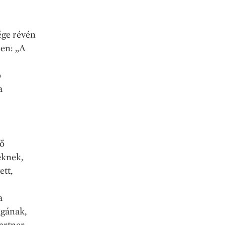
ége révén
ően: „A
ó
a
fő
eknek,
ett,
a
agának,
artner