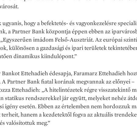
 városát.
k ugyanis, hogy a befektetés- és vagyonkezelésre special
k, a Partner Bank központja éppen ebben az iparváros
. „Egyszerűen imádom Felső-Ausztriát. Az európai szint
ok, különösen a gazdasági és ipari területek tekintetébe
ntően dinamikus kiindulópont.”
 Bankot Ettehadieh édesapja, Faramarz Ettehadieh hozt
 A Partner Bank fiatal korának megvannak az előnyei –
zza Ettehadieh: „A hitelintézetek régre visszatekintő m
n statikus rendszerekkel jár együtt, melyeket nehéz átd
si igény esetén. Ebben az értelemben nem hordozzuk 
 terheit, hanem a kezdetektől fogva az aktuális trendeke
és valósítottuk meg.”