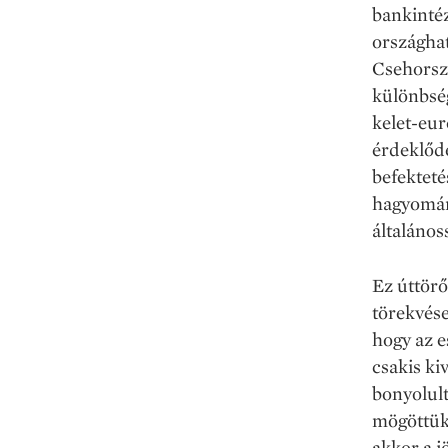
bankintéz
országha
Csehorszá
különbség
kelet-eur
érdeklőd
befekteté
hagyomán
általános
Ez úttörő
törekvés
hogy az e
csakis ki
bonyolult
mögöttük 
akkor a j