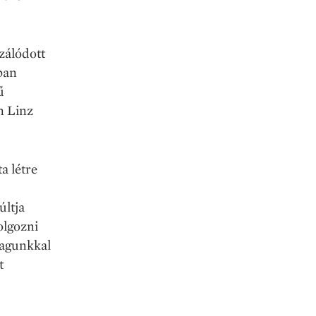
izálódott
ban
ű
n Linz
a létre
últja
olgozni
magunkkal
t