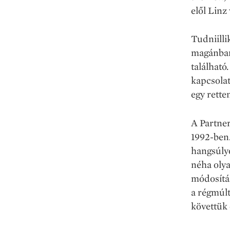
elől Linz
Tudniilli
magánban
található
kapcsolat
egy rette
A Partner
1992-ben.
hangsúlyo
néha olya
módosítá
a régmúlt
követtük 