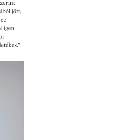
szerint
ból jött,
nce
l igen
ta
letékes.”