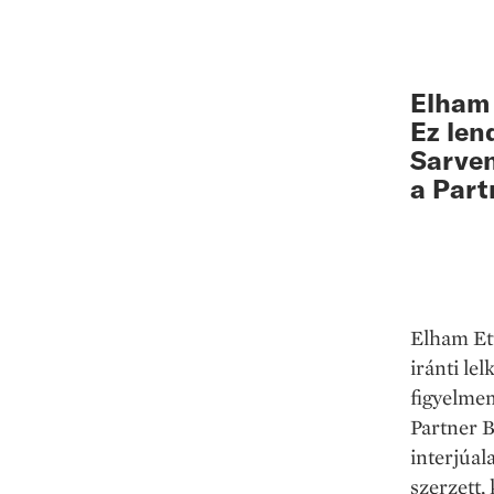
Elham 
Ez len
Sarven
a Part
Elham Et
iránti le
figyelmem
Partner B
interjúal
szerzett,