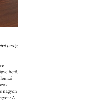
jává pedig
yre
igyelhető.
ellemző
rszak
is nagyon
egyen: A