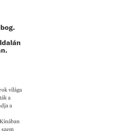
obog.
ldalán
an.
ok világa
ták a
dja a
 Kínában
te szem