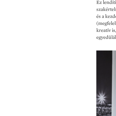
Ez lendít
szakértel
és a kezd
(megfelel
kreatív is
egyedülál