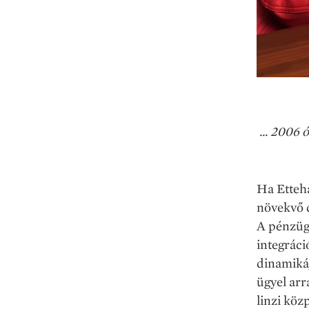
... 2006 
Ha Etteha
növekvő d
A pénzüg
integráció
dinamikáj
ügyel arr
linzi köz