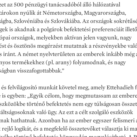
et az 500 pénzügyi tanácsadóból álló hálózatával
tárokon nyúlik át Németországba, Magyarországba,
gba, Szlovéniába és Szlovákiába. Az országok sokrétűs
ek is akadnak a polgárok befektetési preferenciáit illet
ópai országok, melyekben aktívan jelen vagyunk, nagy
ést és ösztönös megérzést mutatnak a részvényekbe val
s iránt. A német nyelvterületen az emberek inkább még 
yos termékekhez (pl. arany) folyamodnak, és nagy
ságban visszafogottabbak.”
 és felvilágosító munkát követel meg, amely Ettehadieh 
e is egyben: „Egyik célom, hogy megmutassam az ember
szközökbe történő befektetés nem egy túlságosan összet
váltságosoknak való ügy. Az ezt a célt szolgáló eszközök
nak hathatnak. Azonban ha az ember egyszer felismeri 
rejlő logikát, és a megfelelő összetevőket választja ki m
övőbe történő befektetés könnyedén megvalósítható. A P