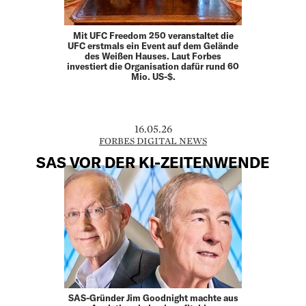
Mit UFC Freedom 250 veranstaltet die
UFC erstmals ein Event auf dem Gelände
des Weißen Hauses. Laut Forbes
investiert die Organisation dafür rund 60
Mio. US-$.
16.05.26
FORBES DIGITAL NEWS
SAS VOR DER KI-ZEITENWENDE
SAS-Gründer Jim Goodnight machte aus