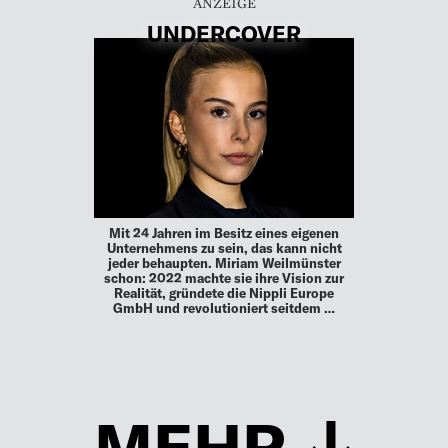
UNDERCOVER
Mit 24 Jahren im Besitz eines eigenen
Unternehmens zu sein, das kann nicht
jeder behaupten. Miriam Weilmünster
schon: 2022 machte sie ihre Vision zur
Realität, gründete die Nippli Europe
GmbH und revolutioniert seitdem …
MEHR