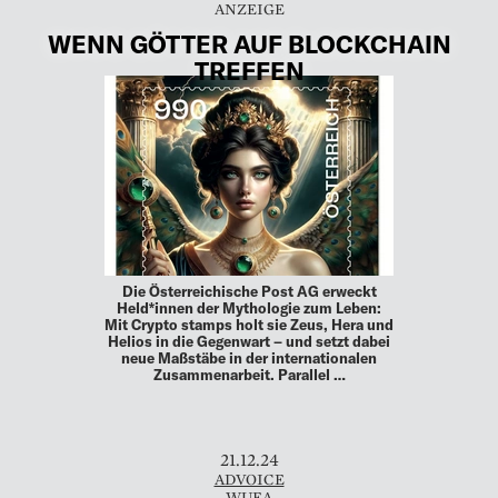
WENN GÖTTER AUF BLOCKCHAIN
TREFFEN
Die Österreichische Post AG erweckt
Held*innen der Mythologie zum Leben:
Mit Crypto stamps holt sie Zeus, Hera und
Helios in die Gegenwart – und setzt dabei
neue Maßstäbe in der internationalen
Zusammenarbeit. Parallel …
21.12.24
ADVOICE
WUEA