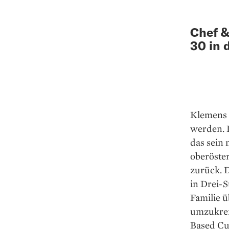
Chef &
30 in 
Klemens S
werden. L
das sein 
oberöste
zurück. D
in Drei-
Familie ü
umzukrem
Based Cui