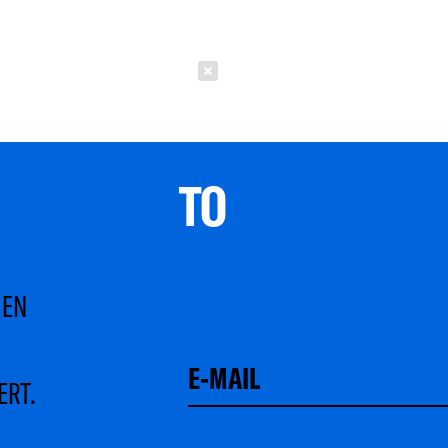
Schließen
TO 
MEN
ERT.