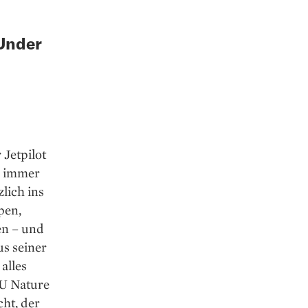
 Under
 Jetpilot
ch immer
lich ins
pen,
en – und
us seiner
alles
AU Nature
ht, der