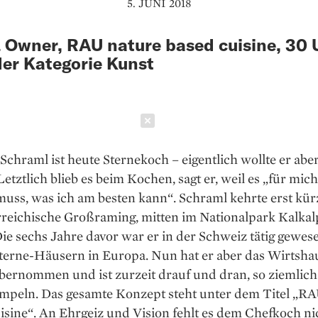
5. JUNI 2018
 Owner, RAU nature based cuisine, 30
der Kategorie Kunst
Schließen
chraml ist heute Sternekoch – eigentlich wollte er aber
etztlich blieb es beim Kochen, sagt er, weil es „für mi
muss, was ich am besten kann“. Schraml kehrte erst kürz
rreichische Großraming, mitten im Nationalpark Kalkal
ie sechs Jahre davor war er in der Schweiz tätig gewes
Sterne-Häusern in Europa. Nun hat er aber das Wirtsha
bernommen und ist zurzeit drauf und dran, so ziemlich 
peln. Das gesamte Konzept steht unter dem Titel „R
sine“. An Ehrgeiz und Vision fehlt es dem Chefkoch nic