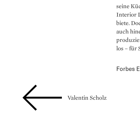
seine Kü
Interior 
biete. Do
auch hine
produzier
los – für
Forbes E
Valentin Scholz