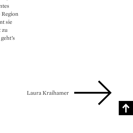
ntes
e Region
t sie
t zu
geht’s
Laura Kraihamer